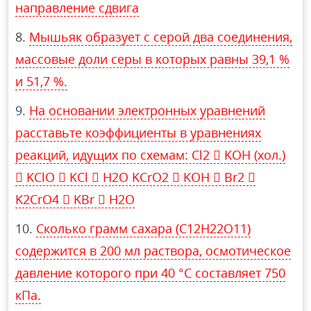
направление сдвига
Мышьяк образует с серой два соединения,
массовые доли серы в которых равны 39,1 %
и 51,7 %.
На основании электронных уравнений
расставьте коэффициенты в уравнениях
реакций, идущих по схемам: Cl2  KOH (хол.)
 KClO  KCl  H2O KCrO2  KOH  Br2 
K2CrO4  KBr  H2O
Сколько грамм сахара (С12Н22О11)
содержится в 200 мл раствора, осмотическое
давление которого при 40 °С составляет 750
кПа.