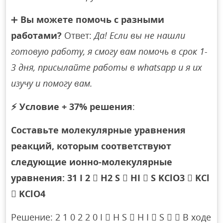
➕
Вы можете помочь с разными
работами?
Ответ:
Да! Если вы не нашли
готовую работу, я смогу вам помочь в срок 1-
3 дня, присылайте работы в whatsapp и я их
изучу и помогу вам.
⚡
Условие + 37% решения
:
Составьте молекулярные уравнения
реакций, которым соответствуют
следующие ионно-молекулярные
уравнения: 31 I 2  H2 S  HI  S KClO3  KCl
 KClO4
Решение: 2 1 0 2 2 0 I  H S  H I  S   В ходе