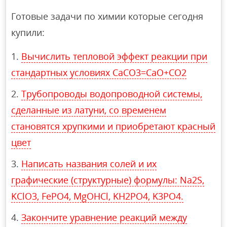
Готовые задачи по химии которые сегодня
купили:
Вычислить тепловой эффект реакции при
стандартных условиях СaCO3=CaO+CO2
Трубопроводы водопроводной системы,
сделанные из латуни, со временем
становятся хрупкими и приобретают красный
цвет
Написать названия солей и их
графические (структурные) формулы: Na2S,
KClO3, FePO4, MgOHCl, KH2PO4, K3PO4.
Закончите уравнение реакций между