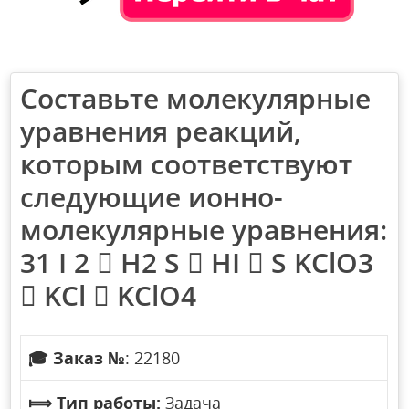
Составьте молекулярные
уравнения реакций,
которым соответствуют
следующие ионно-
молекулярные уравнения:
31 I 2  H2 S  HI  S KClO3
 KCl  KClO4
🎓
Заказ №
: 22180
⟾
Тип работы:
Задача