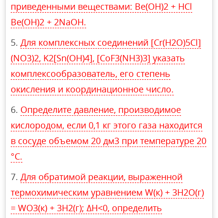
приведенными веществами: Be(OH)2 + HCl
Be(OH)2 + 2NaOH.
Для комплексных соединений [Cr(H2O)5Cl]
(NO3)2, K2[Sn(OH)4], [CoF3(NH3)3] указать
комплексообразователь, его степень
окисления и координационное число.
Определите давление, производимое
кислородом, если 0,1 кг этого газа находится
в сосуде объемом 20 дм3 при температуре 20
°С.
Для обратимой реакции, выраженной
термохимическим уравнением W(к) + 3H2O(г)
= WO3(к) + 3H2(г); ΔH<0, определить