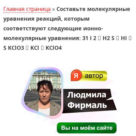
Главная страница
»
Составьте молекулярные
уравнения реакций, которым
соответствуют следующие ионно-
молекулярные уравнения: 31 I 2  H2 S  HI 
S KClO3  KCl  KClO4