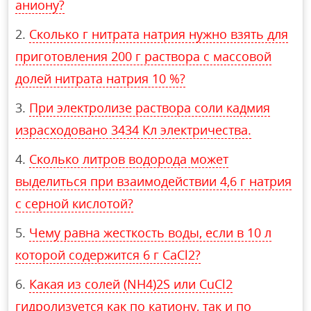
аниону?
Сколько г нитрата натрия нужно взять для
приготовления 200 г раствора с массовой
долей нитрата натрия 10 %?
При электролизе раствора соли кадмия
израсходовано 3434 Кл электричества.
Сколько литров водорода может
выделиться при взаимодействии 4,6 г натрия
с серной кислотой?
Чему равна жесткость воды, если в 10 л
которой содержится 6 г CaCl2?
Какая из солей (NH4)2S или CuCl2
гидролизуется как по катиону, так и по