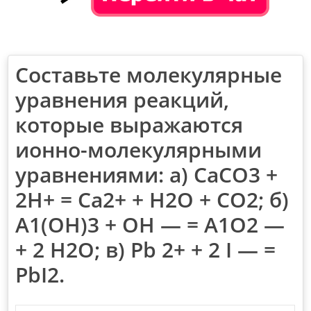
Составьте молекулярные
уравнения реакций,
которые выражаются
ионно-молекулярными
уравнениями: а) СаСО3 +
2Н+ = Са2+ + Н2O + СO2; б)
А1(ОН)3 + ОН — = А1O2 —
+ 2 Н2O; в) Рb 2+ + 2 I — =
РbI2.