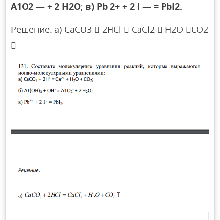
А1O2 — + 2 Н2O; в) Рb 2+ + 2 I — = РbI2.
Решение. а) CaCO3  2HCl  CaCl2  H2O CO2
