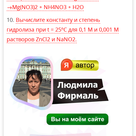
→Mg(NO3)2 + NH4NO3 + H2O
Вычислите константу и степень
гидролиза при t = 25ºC для 0,1 М и 0,001 М
растворов ZnCl2 и NaNO2.