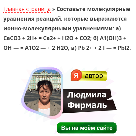
Главная страница
»
Составьте молекулярные
уравнения реакций, которые выражаются
ионно-молекулярными уравнениями: а)
СаСО3 + 2Н+ = Са2+ + Н2O + СO2; б) А1(ОН)3 +
ОН — = А1O2 — + 2 Н2O; в) Рb 2+ + 2 I — = РbI2.