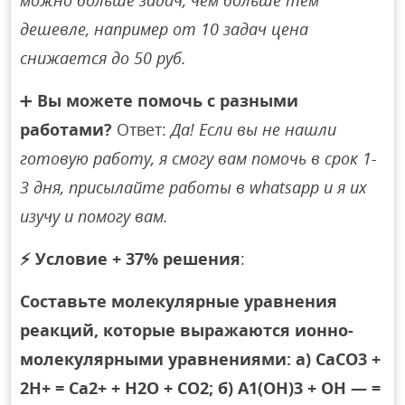
можно больше задач, чем больше тем
дешевле, например от 10 задач цена
снижается до 50 руб.
➕
Вы можете помочь с разными
работами?
Ответ:
Да! Если вы не нашли
готовую работу, я смогу вам помочь в срок 1-
3 дня, присылайте работы в whatsapp и я их
изучу и помогу вам.
⚡
Условие + 37% решения
:
Составьте молекулярные уравнения
реакций, которые выражаются ионно-
молекулярными уравнениями: а) СаСО3 +
2Н+ = Са2+ + Н2O + СO2; б) А1(ОН)3 + ОН — =