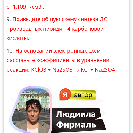
ρ=1,109 г/см3 .
Приведите общую схему синтеза ЛС
производных пиридин-4-карбоновой
кислоты.
На основании электронных схем
расставьте коэффициенты в уравнении
реакции: KClO3 + Na2SO3 → KCl + Na2SO4