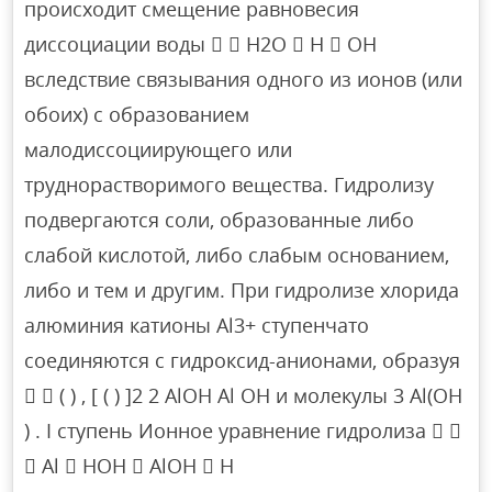
происходит смещение равновесия
диссоциации воды   H2O  H  OH
вследствие связывания одного из ионов (или
обоих) с образованием
малодиссоциирующего или
труднорастворимого вещества. Гидролизу
подвергаются соли, образованные либо
слабой кислотой, либо слабым основанием,
либо и тем и другим. При гидролизе хлорида
алюминия катионы Al3+ ступенчато
соединяются с гидроксид-анионами, образуя
  ( ) , [ ( ) ]2 2 AlOH Al OH и молекулы 3 Al(OH
) . I ступень Ионное уравнение гидролиза  
 Al  HOH  AlOH  H