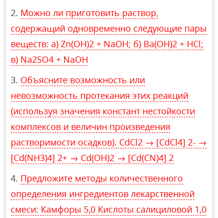
Можно ли приготовить раствор,
содержащий одновременно следующие пары
веществ: a) Zn(OH)2 + NaOH; б) Ba(OH)2 + HCl;
в) Na2SO4 + NaOH
Объясните возможность или
невозможность протекания этих реакций
(используя значения констант нестойкости
комплексов и величин произведения
растворимости осадков). CdCl2 → [CdCl4] 2- →
[Cd(NH3)4] 2+ → Cd(OH)2 → [Cd(CN)4] 2
Предложите методы количественного
определения ингредиентов лекарственной
смеси: Камфоры 5,0 Кислоты салициловой 1,0