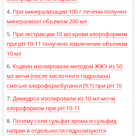
При минерализации 100 г печени получен
минерализат объемом 200 мл
При экстракции 10 мл крови хлороформом
при рН 10-11 получено извлечение объемом
10 мл
Кодеин изолировали методом ЖЖЭ из 50
мл мочи (после кислотного гидролиза)
смесью хлороформ:бутанол (9:1) при рН 10
Димедрол изолировали из 10 мл мочи
хлороформом при рН 10-11
Почему соли сульфат хрома и сульфид
натрия в отдельности гидролизуются