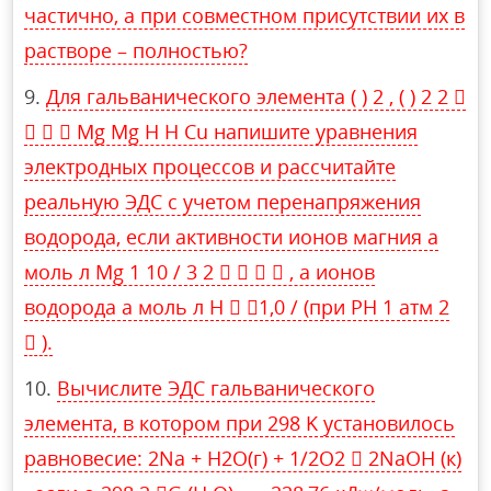
частично, а при совместном присутствии их в
растворе – полностью?
Для гальванического элемента ( ) 2 , ( ) 2 2 
   Mg Mg H H Cu напишите уравнения
электродных процессов и рассчитайте
реальную ЭДС с учетом перенапряжения
водорода, если активности ионов магния a
моль л Mg 1 10 / 3 2     , а ионов
водорода a моль л H  1,0 / (при PH 1 атм 2
 ).
Вычислите ЭДС гальванического
элемента, в котором при 298 K установилось
равновесие: 2Na + H2O(г) + 1/2O2  2NaOH (к)