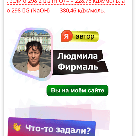
, если о 298 2 G (H O) = – 228,76 кДж/моль, а
о 298 G (NaOH) = – 380,46 кДж/моль.