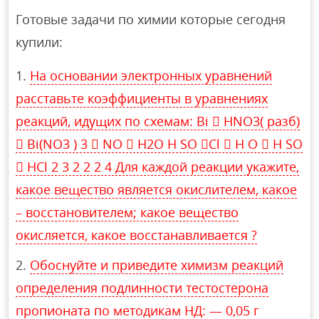
Готовые задачи по химии которые сегодня
купили:
На основании электронных уравнений
расставьте коэффициенты в уравнениях
реакций, идущих по схемам: Bi  HNO3( разб)
 Bi(NO3 ) 3  NO  H2O H SO Cl  H O  H SO
 HCl 2 3 2 2 2 4 Для каждой реакции укажите,
какое вещество является окислителем, какое
– восстановителем; какое вещество
окисляется, какое восстанавливается ?
Обоснуйте и приведите химизм реакций
определения подлинности тестостерона
пропионата по методикам НД: — 0,05 г