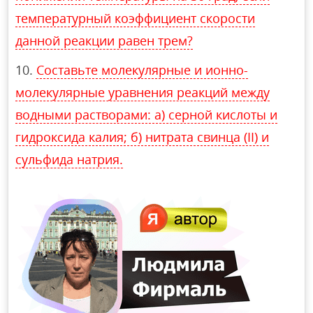
температурный коэффициент скорости
данной реакции равен трем?
Составьте молекулярные и ионно-
молекулярные уравнения реакций между
водными растворами: а) серной кислоты и
гидроксида калия; б) нитрата свинца (II) и
сульфида натрия.