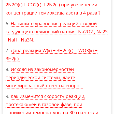
2N2О(г)  СO2(г)  2N2(г) при увеличении
концентрации гемиоксида азота в 4 раза ?
Напишите уравнения реакций с водой
следующих соединений натрия: Na2O2 , Na2S
, NaH , Na3N.
Дана реакция W(к) + 3H2O(г) = WO3(к) +
3H2(г).
Исходя из закономерностей
периодической системы, дайте
мотивированный ответ на вопрос.
Как изменится скорость реакции,
протекающей в газовой фазе, при
понижении температуры на 30 град, если