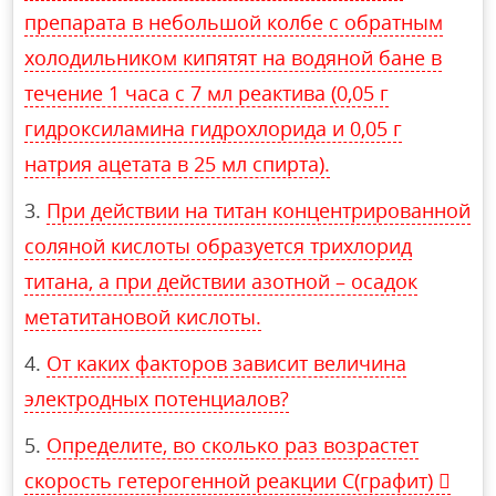
препарата в небольшой колбе с обратным
холодильником кипятят на водяной бане в
течение 1 часа с 7 мл реактива (0,05 г
гидроксиламина гидрохлорида и 0,05 г
натрия ацетата в 25 мл спирта).
При действии на титан концентрированной
соляной кислоты образуется трихлорид
титана, а при действии азотной – осадок
метатитановой кислоты.
От каких факторов зависит величина
электродных потенциалов?
Определите, во сколько раз возрастет
скорость гетерогенной реакции С(графит) 