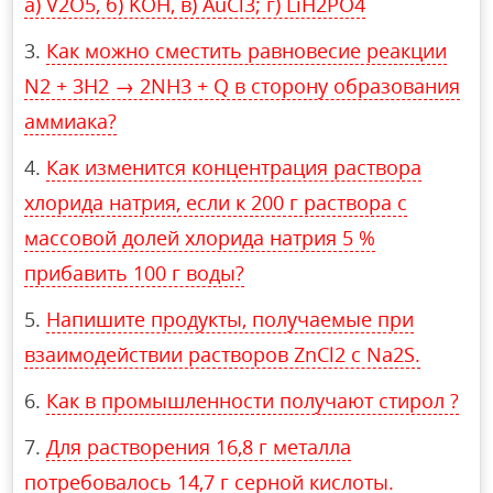
а) V2O5, б) KOH, в) AuCl3; г) LiH2PO4
Как можно сместить равновесие реакции
N2 + 3H2 → 2NH3 + Q в сторону образования
аммиака?
Как изменится концентрация раствора
хлорида натрия, если к 200 г раствора с
массовой долей хлорида натрия 5 %
прибавить 100 г воды?
Напишите продукты, получаемые при
взаимодействии растворов ZnCl2 с Na2S.
Как в промышленности получают стирол ?
Для растворения 16,8 г металла
потребовалось 14,7 г серной кислоты.