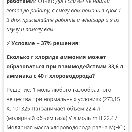
работами?
Ответ:
Да! Если вы не нашли
готовую работу, я смогу вам помочь в срок 1-
3 дня, присылайте работы в whatsapp и я их
изучу и помогу вам.
⚡
Условие + 37% решения
:
Сколько г хлорида аммония может
образоваться при взаимодействии 33,6 л
аммиака с 40 г хлороводорода?
Решение: 1 моль любого газообразного
вещества при нормальных условиях (273,15
К, 101325 Па) занимает объем 22,4 л
(молярный объем газа) V л моль m  22,4 /
Молярная масса хлороводорода равна M(HCl)