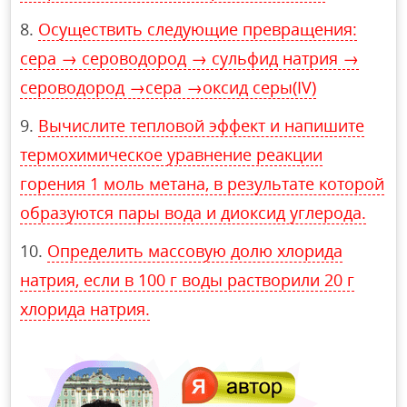
Осуществить следующие превращения:
сера → сероводород → сульфид натрия →
сероводород →сера →оксид серы(IV)
Вычислите тепловой эффект и напишите
термохимическое уравнение реакции
горения 1 моль метана, в результате которой
образуются пары вода и диоксид углерода.
Определить массовую долю хлорида
натрия, если в 100 г воды растворили 20 г
хлорида натрия.