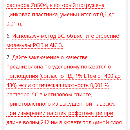
раствора ZnSO4, в который погружена
цинковая пластинка, уменьшится от 0,1 до
0,01 н.
Используя метод ВС, объясните строение
молекулы PCl3 и AlCl3.
Дайте заключение о качестве
преднизолона по удельному показателю
поглощения (согласно НД, 1% E1см от 400 до
430), если оптическая плотность 0,001 %
раствора ЛС в метиловом спирте,
приготовленного из высушенной навески,
при измерении на спектрофотометре при
длине волны 242 нм в кювете толщиной слоя