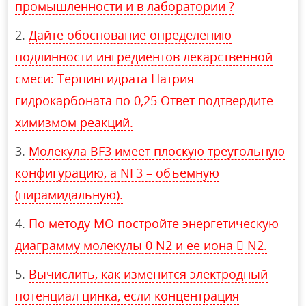
промышленности и в лаборатории ?
Дайте обоснование определению
подлинности ингредиентов лекарственной
смеси: Терпингидрата Натрия
гидрокарбоната по 0,25 Ответ подтвердите
химизмом реакций.
Молекула BF3 имеет плоскую треугольную
конфигурацию, а NF3 – объемную
(пирамидальную).
По методу МО постройте энергетическую
диаграмму молекулы 0 N2 и ее иона  N2.
Вычислить, как изменится электродный
потенциал цинка, если концентрация