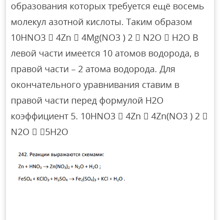
образования которых требуется ещё восемь
молекул азотной кислоты. Таким образом
10HNO3  4Zn  4Mg(NO3 ) 2  N2O  H2O В
левой части имеется 10 атомов водорода, в
правой части – 2 атома водорода. Для
окончательного уравнивания ставим в
правой части перед формулой H2O
коэффициент 5. 10HNO3  4Zn  4Zn(NO3 ) 2 
N2O  5H2O