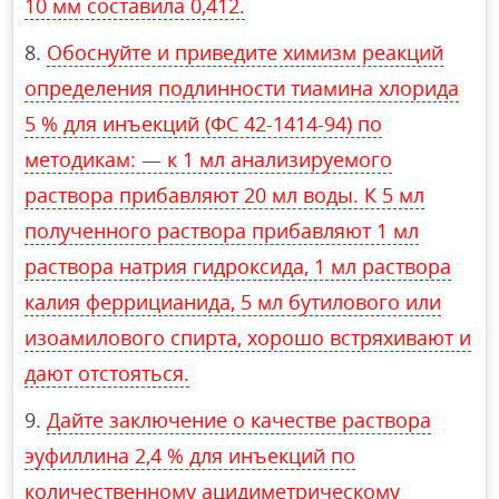
10 мм составила 0,412.
Обоснуйте и приведите химизм реакций
определения подлинности тиамина хлорида
5 % для инъекций (ФС 42-1414-94) по
методикам: — к 1 мл анализируемого
раствора прибавляют 20 мл воды. К 5 мл
полученного раствора прибавляют 1 мл
раствора натрия гидроксида, 1 мл раствора
калия феррицианида, 5 мл бутилового или
изоамилового спирта, хорошо встряхивают и
дают отстояться.
Дайте заключение о качестве раствора
эуфиллина 2,4 % для инъекций по
количественному ацидиметрическому