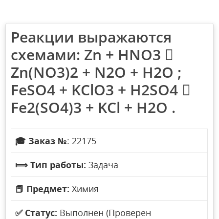
Реакции выражаются
схемами: Zn + HNO3 
Zn(NO3)2 + N2O + H2O ;
FeSO4 + KClO3 + H2SO4 
Fe2(SO4)3 + KCl + H2O .
🎓
Заказ №
: 22175
⟾
Тип работы:
Задача
📕
Предмет:
Химия
✅
Статус:
Выполнен (Проверен