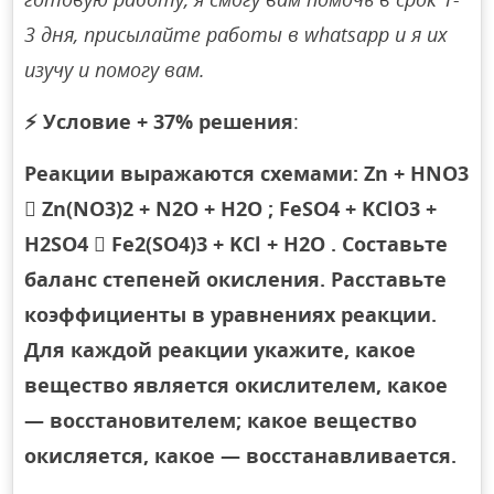
3 дня, присылайте работы в whatsapp и я их
изучу и помогу вам.
⚡
Условие + 37% решения
:
Реакции выражаются схемами: Zn + HNO3
 Zn(NO3)2 + N2O + H2O ; FeSO4 + KClO3 +
H2SO4  Fe2(SO4)3 + KCl + H2O . Составьте
баланс степеней окисления. Расставьте
коэффициенты в уравнениях реакции.
Для каждой реакции укажите, какое
вещество является окислителем, какое
— восстановителем; какое вещество
окисляется, какое — восстанавливается.