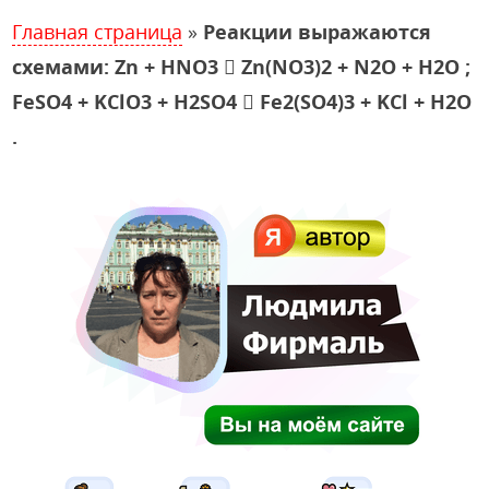
Главная страница
»
Реакции выражаются
схемами: Zn + HNO3  Zn(NO3)2 + N2O + H2O ;
FeSO4 + KClO3 + H2SO4  Fe2(SO4)3 + KCl + H2O
.