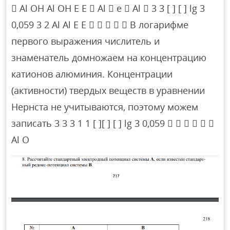
 Al OH Al OH E E  Al  e  Al  3 3 [ ] [ ] lg 3
0,059 3 2 Al Al E E      В логарифме
первого выражения числитель и
знаменатель домножаем на концентрацию
катионов алюминия. Концентрации
(активности) твердых веществ в уравнении
Нернста не учитываются, поэтому можем
записать 3 3 3 1 1 [ ][ ] [ ] lg 3 0,059      
Al O