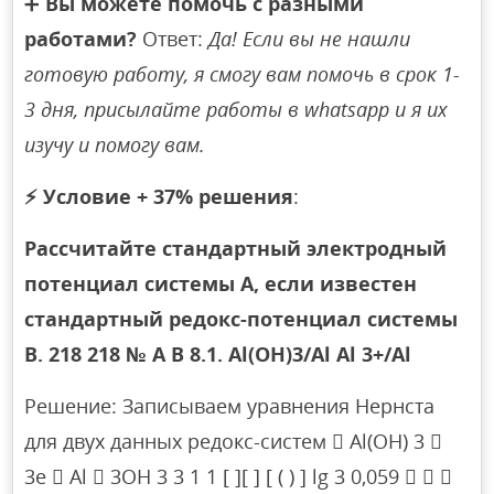
➕
Вы можете помочь с разными
работами?
Ответ:
Да! Если вы не нашли
готовую работу, я смогу вам помочь в срок 1-
3 дня, присылайте работы в whatsapp и я их
изучу и помогу вам.
⚡
Условие + 37% решения
:
Рассчитайте стандартный электродный
потенциал системы А, если известен
стандартный редокс-потенциал системы
В. 218 218 № А В 8.1. Аl(ОН)3/Аl Аl 3+/Аl
Решение: Записываем уравнения Нернста
для двух данных редокс-систем  Al(OH) 3 
3e  Al  3OH 3 3 1 1 [ ][ ] [ ( ) ] lg 3 0,059   