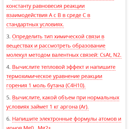
константу равновесия реакции
взаимодействия А с В в среде С в
стандартных условиях.
Определить тип химической связи в
веществах и рассмотреть образование
молекул методом валентных связей: CsAt, N2.
Вычислите тепловой эффект и напишите
термохимическое уравнение реакции
горения 1 моль бутана (C4H10).
Вычислите, какой объем при нормальных
условиях займет 1 кг аргона (Ar).
Напишите электронные формулы атомов и
ионов Mg0 , Mg2+ .