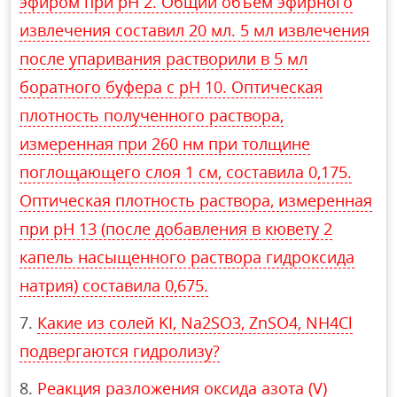
эфиром при рН 2. Общий объем эфирного
извлечения составил 20 мл. 5 мл извлечения
после упаривания растворили в 5 мл
боратного буфера с рН 10. Оптическая
плотность полученного раствора,
измеренная при 260 нм при толщине
поглощающего слоя 1 см, составила 0,175.
Оптическая плотность раствора, измеренная
при рН 13 (после добавления в кювету 2
капель насыщенного раствора гидроксида
натрия) составила 0,675.
Какие из солей KI, Na2SO3, ZnSO4, NH4Cl
подвергаются гидролизу?
Реакция разложения оксида азота (V)