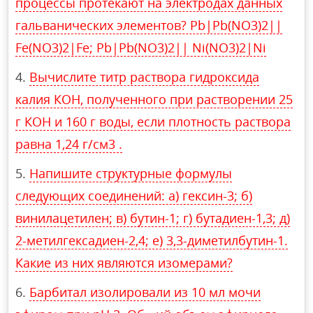
процессы протекают на электродах данных
гальванических элементов? Pb|Pb(NO3)2||
Fe(NO3)2|Fe; Pb|Pb(NO3)2|| Ni(NO3)2|Ni
Вычислите титр раствора гидроксида
калия КОН, полученного при растворении 25
г КОН и 160 г воды, если плотность раствора
равна 1,24 г/см3 .
Напишите структурные формулы
следующих соединений: а) гексин-3; б)
винилацетилен; в) бутин-1; г) бутадиен-1,3; д)
2-метилгексадиен-2,4; е) 3,3-диметилбутин-1.
Какие из них являются изомерами?
Барбитал изолировали из 10 мл мочи