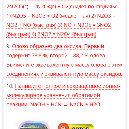
2N2O5(г) = 2N2O4(г) + O2(г) идет по стадиям:
1) N2O5 = N2O3 + O2 (медленная) 2) N2O3 =
NO2 + NO (быстрая) 3) NO + N2O5 = 3NO2
(быстрая) 4) 2NO2 = N2O4 (быстрая)
Олово образует два оксида. Первый
содержит 78,8 %, второй – 88,2 % олова.
Вычислите эквивалентную массу олова в этих
соединениях и эквивалентную массу оксидов.
Напишите полное и сокращённое ионно-
молекулярное уравнения обратимой
реакции: NaOH + HCN ↔ NaCN + H2О.