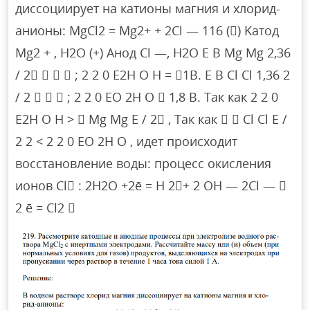
диссоциирует на катионы магния и хлорид-
анионы: MgCl2 = Mg2+ + 2Cl — 116 () Kатод
Mg2 + , H2O (+) Aнод Cl —, H2O Е В Mg Mg 2,36
/ 2    ; 2 2 0 Е2Н О H = 1B. Е В Cl Cl 1,36 2
/ 2    ; 2 2 0 ЕО 2H О  1,8 B. Так как 2 2 0
Е2Н О H >  Mg Mg Е / 2 , Так как   Cl Cl Е /
2 2 < 2 2 0 ЕО 2H О , идет происходит
восстановление воды: процесс окисления
ионов Cl : 2H2O +2ē = H 2+ 2 OH — 2Cl — 
2 ē = Cl2 