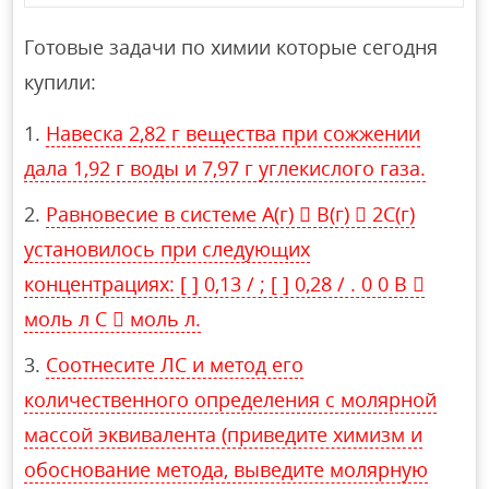
Готовые задачи по химии которые сегодня
купили:
Навеска 2,82 г вещества при сожжении
дала 1,92 г воды и 7,97 г углекислого газа.
Равновесие в системе A(г)  B(г)  2С(г)
установилось при следующих
концентрациях: [ ] 0,13 / ; [ ] 0,28 / . 0 0 B 
моль л C  моль л.
Соотнесите ЛС и метод его
количественного определения с молярной
массой эквивалента (приведите химизм и
обоснование метода, выведите молярную