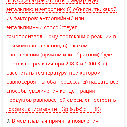
4HNO3(ж) а) рассчитать стандартную
энтальпию и энтропию: б) объяснить, какой
из факторов: энтропийный или
энтальпийный способствует
самопроизвольному протеканию реакции в
прямом направлении; в) в каком
направлении (прямом или обратном) будет
протекать реакция при 298 К и 1000 К; г)
рассчитать температуру, при которой
равновероятны оба процесса; д) назвать все
способы увеличения концентрации
продуктов равновесной смеси. е) построить
график зависимости Gр (кДж) от T (K)
В чем главная причина появления