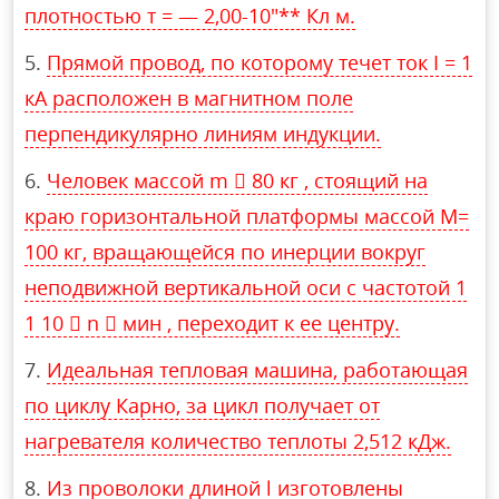
плотностью т = — 2,00-10″** Кл м.
Прямой провод, по которому течет ток I = 1
кA расположен в магнитном поле
перпендикулярно линиям индукции.
Человек массой m  80 кг , стоящий на
краю горизонтальной платформы массой М=
100 кг, вращающейся по инерции вокруг
неподвижной вертикальной оси с частотой 1
1 10  n  мин , переходит к ее центру.
Идеальная тепловая машина, работающая
по циклу Карно, за цикл получает от
нагревателя количество теплоты 2,512 кДж.
Из проволоки длиной l изготовлены