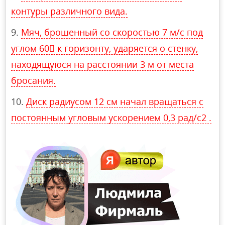
контуры различного вида.
Мяч, брошенный со скоростью 7 м/с под
углом 60 к горизонту, ударяется о стенку,
находящуюся на расстоянии 3 м от места
бросания.
Диск радиусом 12 см начал вращаться с
постоянным угловым ускорением 0,3 рад/с2 .