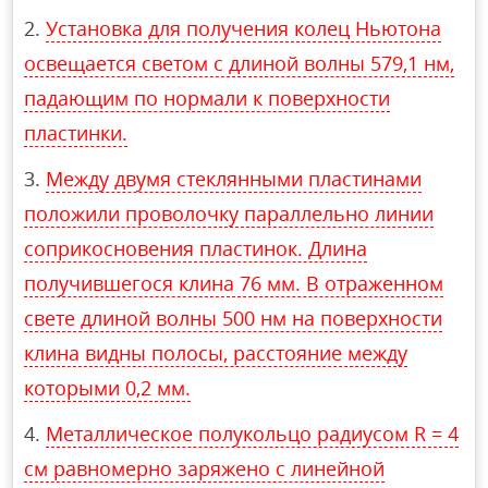
Установка для получения колец Ньютона
освещается светом с длиной волны 579,1 нм,
падающим по нормали к поверхности
пластинки.
Между двумя стеклянными пластинами
положили проволочку параллельно линии
соприкосновения пластинок. Длина
получившегося клина 76 мм. В отраженном
свете длиной волны 500 нм на поверхности
клина видны полосы, расстояние между
которыми 0,2 мм.
Металлическое полукольцо радиусом R = 4
см равномерно заряжено с линейной