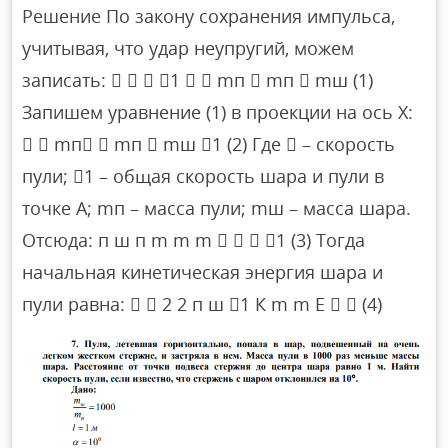
Решение По закону сохранения импульса,
учитывая, что удар неупругий, можем
записать:    1   mп  mп  mш (1)
Запишем уравнение (1) в проекции на ось Х:
  mп  mп  mш 1 (2) Где  – скорость
пули; 1 – общая скорость шара и пули в
точке А; mп – масса пули; mш – масса шара.
Отсюда: п ш п m m m    1 (3) Тогда
начальная кинетическая энергия шара и
пули равна:   2 2 п ш 1 К m m E   (4)