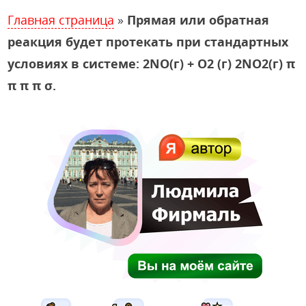
Главная страница
»
Прямая или обратная
реакция будет протекать при стандартных
условиях в системе: 2NO(г) + O2 (г) 2NO2(г) π
π π π σ.