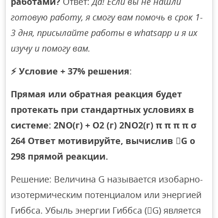
работами?
Ответ:
Да! Если вы не нашли
готовую работу, я смогу вам помочь в срок 1-
3 дня, присылайте работы в whatsapp и я их
изучу и помогу вам.
⚡
Условие + 37% решения
:
Прямая или обратная реакция будет
протекать при стандартных условиях в
системе: 2NO(г) + O2 (г) 2NO2(г) π π π π σ
264 Ответ мотивируйте, вычислив G о
298 прямой реакции.
Решение: Величина G называется изобарно-
изотермическим потенциалом или энергией
Гиббса. Убыль энергии Гиббса (G) является