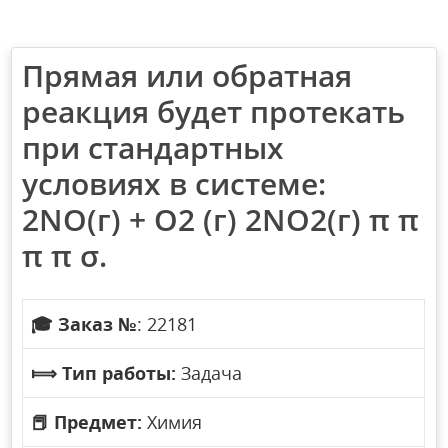
Прямая или обратная
реакция будет протекать
при стандартных
условиях в системе:
2NO(г) + O2 (г) 2NO2(г) π π
π π σ.
🎓
Заказ №
: 22181
⟾
Тип работы:
Задача
📕
Предмет:
Химия