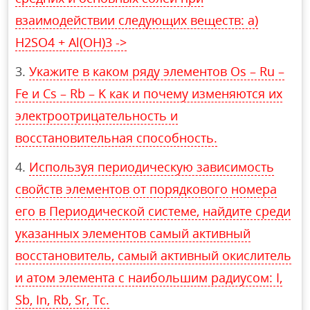
взаимодействии следующих веществ: а)
H2SO4 + Al(OH)3 ->
Укажите в каком ряду элементов Os – Ru –
Fe и Cs – Rb – K как и почему изменяются их
электроотрицательность и
восстановительная способность.
Используя периодическую зависимость
свойств элементов от порядкового номера
его в Периодической системе, найдите среди
указанных элементов самый активный
восстановитель, самый активный окислитель
и атом элемента с наибольшим радиусом: I,
Sb, In, Rb, Sr, Tc.