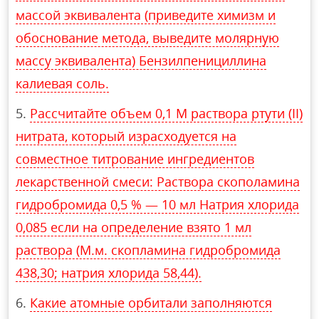
массой эквивалента (приведите химизм и
обоснование метода, выведите молярную
массу эквивалента) Бензилпенициллина
калиевая соль.
Рассчитайте объем 0,1 М раствора ртути (II)
нитрата, который израсходуется на
совместное титрование ингредиентов
лекарcтвенной смеси: Раствора скополамина
гидробромида 0,5 % — 10 мл Натрия хлорида
0,085 если на определение взято 1 мл
раствора (М.м. скопламина гидробромида
438,30; натрия хлорида 58,44).
Какие атомные орбитали заполняются