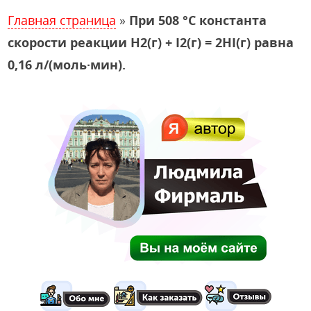
Главная страница
»
При 508 °С константа
скорости реакции H2(г) + I2(г) = 2HI(г) равна
0,16 л/(моль·мин).