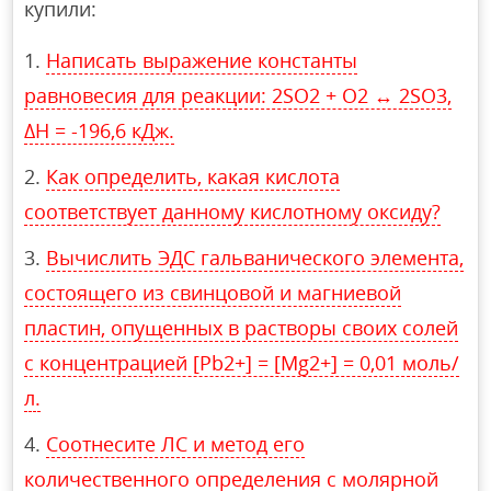
купили:
Написать выражение константы
равновесия для реакции: 2SO2 + O2 ↔ 2SO3,
ΔH = -196,6 кДж.
Как определить, какая кислота
соответствует данному кислотному оксиду?
Вычислить ЭДС гальванического элемента,
состоящего из свинцовой и магниевой
пластин, опущенных в растворы своих солей
с концентрацией [Pb2+] = [Mg2+] = 0,01 моль/
л.
Соотнесите ЛС и метод его
количественного определения с молярной