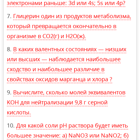
электронами раньше: 3d или 4s; 5s или 4p?
Глицерин один из продуктов метаболизма,
который превращается окончательно в
организме в CO2(г) и H2O(ж).
В каких валентных состояниях — низших
или высших — наблюдается наибольшее
сходство и наибольшее различие в
свойствах оксидов марганца и хлора ?
Вычислите, сколько молей эквивалентов
KOH для нейтрализации 9,8 г серной
кислоты.
Для какой соли рН раствора будет иметь
большее значение: а) NaNO3 или NaNO2; б)