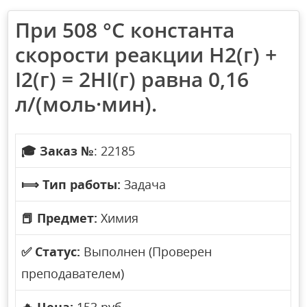
При 508 °С константа
скорости реакции H2(г) +
I2(г) = 2HI(г) равна 0,16
л/(моль·мин).
🎓
Заказ №
: 22185
⟾
Тип работы:
Задача
📕
Предмет:
Химия
✅
Статус:
Выполнен (Проверен
преподавателем)