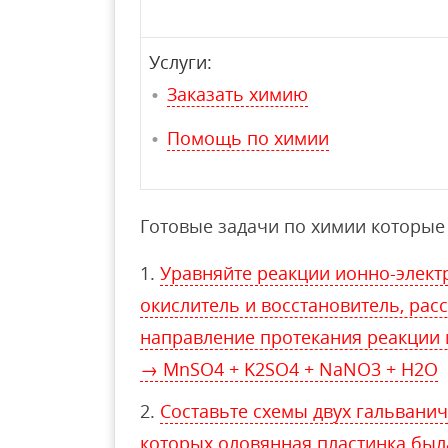
Услуги:
Заказать химию
Помощь по химии
Готовые задачи по химии которые 
Уравняйте реакции ионно-элект
окислитель и восстановитель, рас
направление протекания реакции 
→ MnSO4 + K2SO4 + NaNO3 + Н2O
Составьте схемы двух гальванич
которых оловянная пластинка была