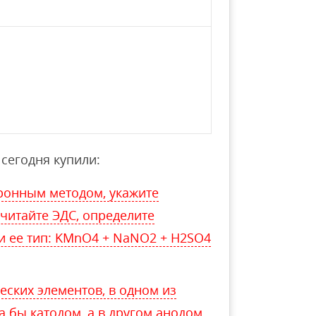
сегодня купили:
ронным методом, укажите
считайте ЭДС, определите
и ее тип: KMnO4 + NaNО2 + H2SO4
еских элементов, в одном из
 бы катодом, а в другом анодом.