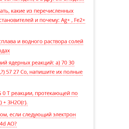
зать, какие из перечисленных
тановителей и почему: Ag+ , Fe2+
сплава и водного раствора солей
одах
й ядерных реакций: а) 70 30
 (D,?) 57 27 Со, напишите их полные
∆G 0 Т реакции, протекающей по
) + 3Н2O(г).
том, если следующий электрон
 4d АО?