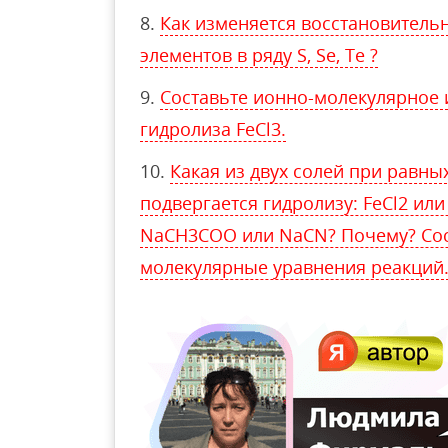
Как изменяется восстановитель
элементов в ряду S, Se, Te ?
Составьте ионно-молекулярное 
гидролиза FeCl3.
Какая из двух солей при равны
подвергается гидролизу: FeCl2 или 
NaCH3COO или NaCN? Почему? Сос
молекулярные уравнения реакций