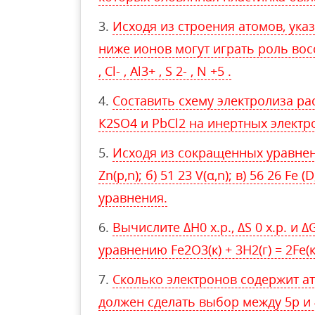
Исходя из строения атомов, ука
ниже ионов могут играть роль восс
, Cl- , Al3+ , S 2- , N +5 .
Составить схему электролиза ра
К2SO4 и PbCl2 на инертных электр
Исходя из сокращенных уравнени
Zn(p,n); б) 51 23 V(α,n); в) 56 26 Fe
уравнения.
Вычислите ∆Н0 х.р., ∆S 0 х.р. и 
уравнению Fe2O3(к) + 3Н2(г) = 2Fe(к
Сколько электронов содержит а
должен сделать выбор между 5р и