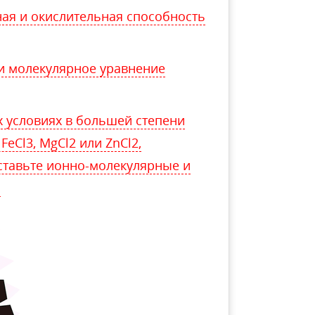
ная и окислительная способность
и молекулярное уравнение
х условиях в большей степени
FeCl3, MgCl2 или ZnCl2,
тавьте ионно-молекулярные и
.