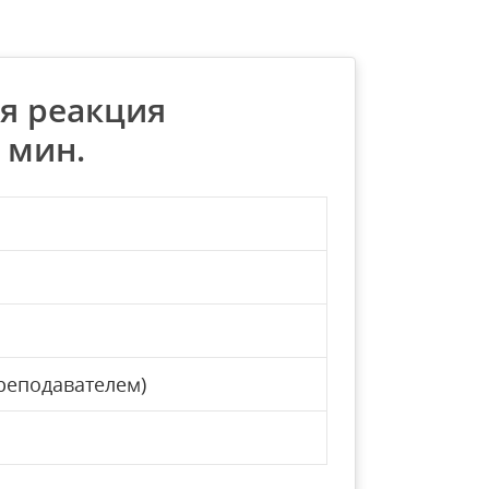
ая реакция
 мин.
реподавателем)