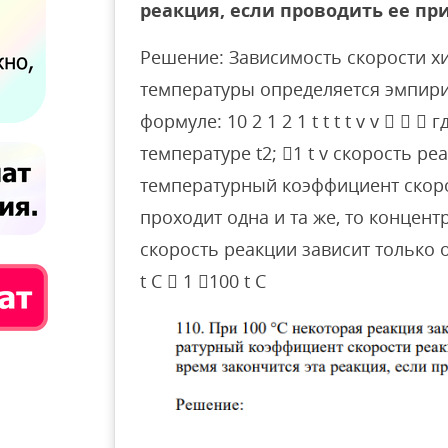
реакция, если проводить ее при 6
Решение: Зависимость скорости х
температуры определяется эмпир
формуле: 10 2 1 2 1 t t t t v v   
температуре t2; 1 t v скорость ре
температурный коэффициент скоро
проходит одна и та же, то концен
скорость реакции зависит только
t C  1 100 t C