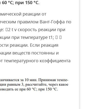
0 °С; при 150 °С.
имической реакции от
ическим правилом Вант-Гоффа по
 где: 2 t v скорость реакции при
акции при температуре t1;  
сти реакции. Если реакция
трации веществ постоянны и
 от температурного коэффициента