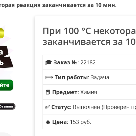
оторая реакция заканчивается за 10 мин.
При 100 °С некотор
заканчивается за 10
🎓
Заказ №
: 22182
⟾
Тип работы:
Задача
📕
Предмет:
Химия
✅
Статус:
Выполнен (Проверен п
🔥
Цена:
153 руб.