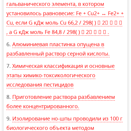
гальванического элемента, в котором
установилось равновесие: Fe + Cu2+ ↔ Fe2+ +
Cu, если G кДж моль Cu 66,2 / 298( )  2   
, а G кДж моль Fe 84,8 / 298( )  2    .
Алюминиевая пластинка опущена в
разбавленный раствор серной кислоты.
Химическая классификация и основные
этапы химико-токсикологического
исследования пестицидов
Приготовление раствора разбавлением
более концентрированного.
Изолирование но-шпы проводили из 100 г
биологического объекта методом