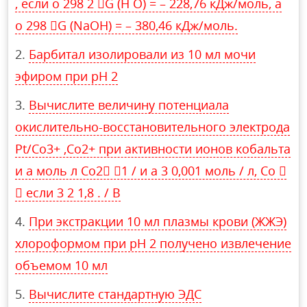
, если о 298 2 G (H O) = – 228,76 кДж/моль, а
о 298 G (NaOH) = – 380,46 кДж/моль.
Барбитал изолировали из 10 мл мочи
эфиром при рН 2
Вычислите величину потенциала
окислительно-восстановительного электрода
Pt/Co3+ ,Co2+ при активности ионов кобальта
и a моль л Co2 1 / и a 3 0,001 моль / л, Co 
 если 3 2 1,8 . / В
При экстракции 10 мл плазмы крови (ЖЖЭ)
хлороформом при рН 2 получено извлечение
объемом 10 мл
Вычислите стандартную ЭДС