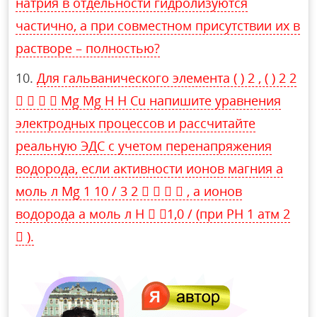
натрия в отдельности гидролизуются
частично, а при совместном присутствии их в
растворе – полностью?
Для гальванического элемента ( ) 2 , ( ) 2 2
    Mg Mg H H Cu напишите уравнения
электродных процессов и рассчитайте
реальную ЭДС с учетом перенапряжения
водорода, если активности ионов магния a
моль л Mg 1 10 / 3 2     , а ионов
водорода a моль л H  1,0 / (при PH 1 атм 2
 ).