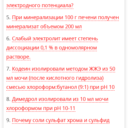
электродного потенциала?
При минерализации 100 г печени получен
минерализат объемом 200 мл
Слабый электролит имеет степень
диссоциации 0,1 % в одномолярном
растворе.
Кодеин изолировали методом ЖЖЭ из 50
мл мочи (после кислотного гидролиза)
смесью хлороформ:бутанол (9:1) при рН 10
Димедрол изолировали из 10 мл мочи
хлороформом при рН 10-11
Почему соли сульфат хрома и сульфид