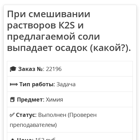
При смешивании
растворов К2S и
предлагаемой соли
выпадает осадок (какой?).
🎓
Заказ №
: 22196
⟾
Тип работы:
Задача
📕
Предмет:
Химия
✅
Статус:
Выполнен (Проверен
преподавателем)