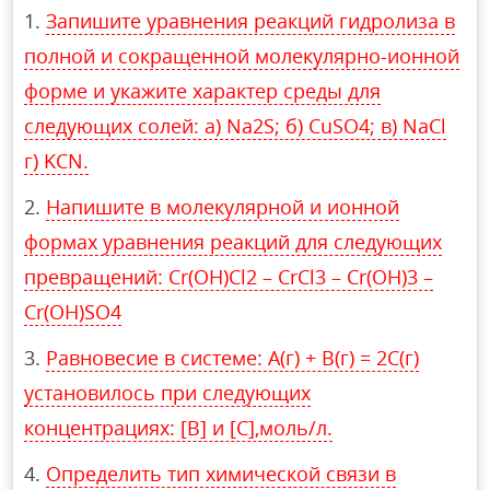
Запишите уравнения реакций гидролиза в
полной и сокращенной молекулярно-ионной
форме и укажите характер среды для
следующих солей: а) Na2S; б) CuSO4; в) NaCl
г) KCN.
Напишите в молекулярной и ионной
формах уравнения реакций для следующих
превращений: Cr(OH)Cl2 – CrCl3 – Cr(OH)3 –
Cr(OH)SO4
Равновесие в системе: А(г) + B(г) = 2С(г)
установилось при следующих
концентрациях: [В] и [С],моль/л.
Определить тип химической связи в