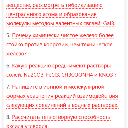
веществе, рассмотреть гибридизацию
центрального атома и образование
молекулы методом валентных связей: GaI3.
Почему химически чистое железо более
стойко против коррозии, чем техническое
железо?
Какую реакцию среды имеют растворы
солей: Na2CO3, FeСl3, СН3СООNН4 и КNО3 ?
Напишите в ионной и молекулярной
формах уравнения реакций взаимодействия
следующих соединений в водных растворах.
Рассчитать теплотворную способность
оксида углерода.