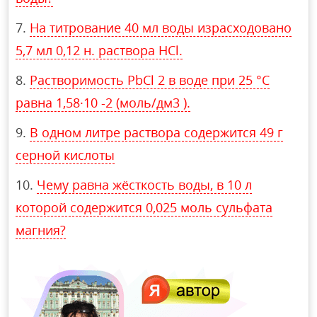
На титрование 40 мл воды израсходовано
5,7 мл 0,12 н. раствора HCl.
Растворимость PbCl 2 в воде при 25 °С
равна 1,58·10 -2 (моль/дм3 ).
В одном литре раствора содержится 49 г
серной кислоты
Чему равна жёсткость воды, в 10 л
которой содержится 0,025 моль сульфата
магния?