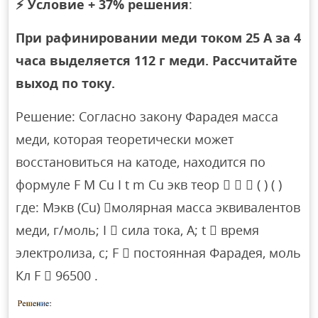
⚡
Условие + 37% решения
:
При рафинировании меди током 25 А за 4
часа выделяется 112 г меди. Рассчитайте
выход по току.
Решение: Согласно закону Фарадея масса
меди, которая теоретически может
восстановиться на катоде, находится по
формуле F M Cu I t m Cu экв теор    ( ) ( )
где: Mэкв (Cu) молярная масса эквивалентов
меди, г/моль; I  сила тока, А; t  время
электролиза, с; F  постоянная Фарадея, моль
Кл F  96500 .