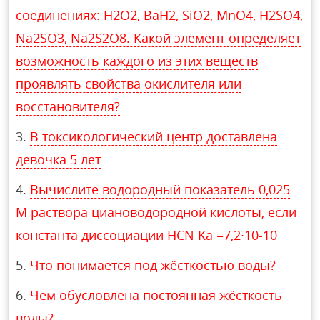
соединениях: H2O2, BaH2, SiO2, MnO4, H2SO4,
Na2SO3, Na2S2O8. Какой элемент определяет
возможность каждого из этих веществ
проявлять свойства окислителя или
восстановителя?
В токсикологический центр доставлена
девочка 5 лет
Вычислите водородный показатель 0,025
М раствора циановодородной кислоты, если
константа диссоциации HCN Ka =7,2∙10-10
Что понимается под жёсткостью воды?
Чем обусловлена постоянная жёсткость
воды?