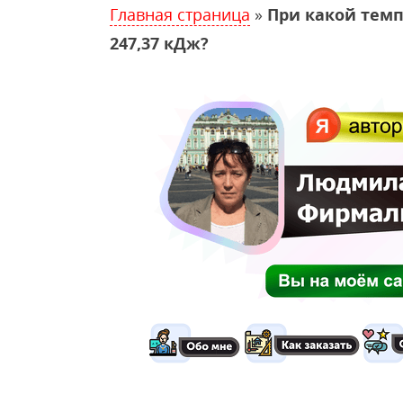
Главная страница
»
При какой темпер
247,37 кДж?