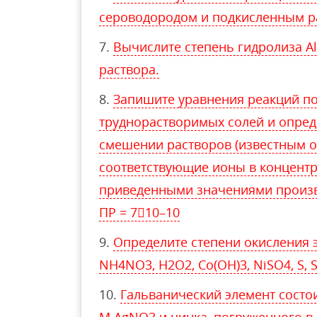
сероводородом и подкисленным р
Вычислите степень гидролиза Аl
раствора.
Запишите уравнения реакций п
труднорастворимых солей и опреде
смешении растворов (известным о
соответствующие ионы в концентр
приведенными значениями произв
ПР = 710–10
Определите степени окисления 
NH4NO3, H2O2, Co(OH)3, NiSO4, S, 
Гальванический элемент состои
М AgNO3 и цинка, погруженного в 