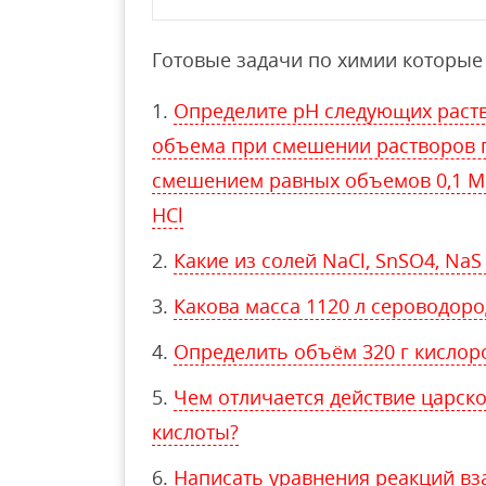
Готовые задачи по химии которые 
Определите pH следующих раств
объема при смешении растворов 
смешением равных объемов 0,1 М 
HCl
Какие из солей NaCl, SnSO4, NaS
Какова масса 1120 л сероводоро
Определить объём 320 г кислор
Чем отличается действие царско
кислоты?
Написать уравнения реакций вза