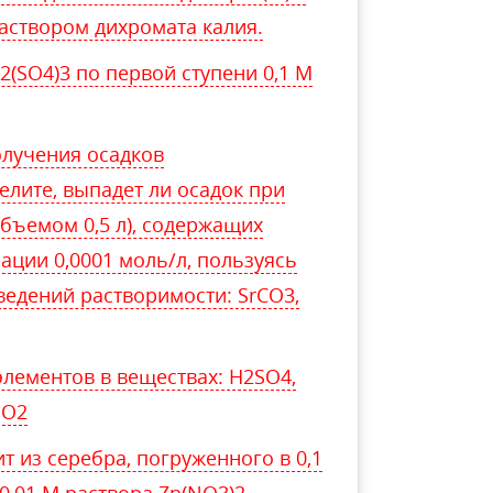
аствором дихромата калия.
2(SO4)3 по первой ступени 0,1 М
олучения осадков
лите, выпадет ли осадок при
бъемом 0,5 л), содержащих
ации 0,0001 моль/л, пользуясь
едений растворимости: SrCO3,
элементов в веществах: H2SO4,
SO2
т из серебра, погруженного в 0,1
0,01 М раствора Zn(NO3)2.