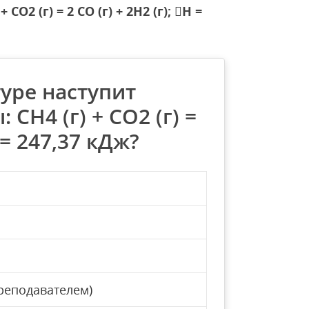
2 (г) = 2 СО (г) + 2Н2 (г); Н =
уре наступит
СН4 (г) + СO2 (г) =
Н = 247,37 кДж?
реподавателем)