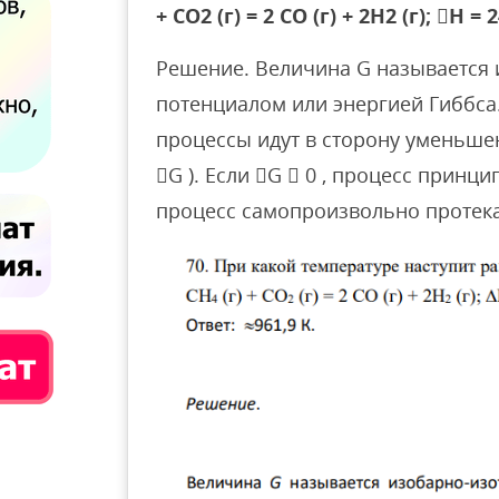
+ СO2 (г) = 2 СО (г) + 2Н2 (г); Н =
Решение. Величина G называется
потенциалом или энергией Гиббс
процессы идут в сторону уменьше
G ). Если G  0 , процесс принц
процесс самопроизвольно протекат