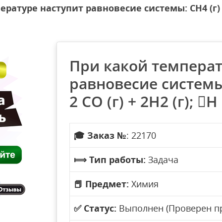
атуре наступит равновесие системы: СН4 (г) + СO
При какой температ
равновесие системы: 
2 СО (г) + 2Н2 (г); 
🎓
Заказ №
: 22170
⟾
Тип работы:
Задача
📕
Предмет:
Химия
✅
Статус:
Выполнен (Проверен п