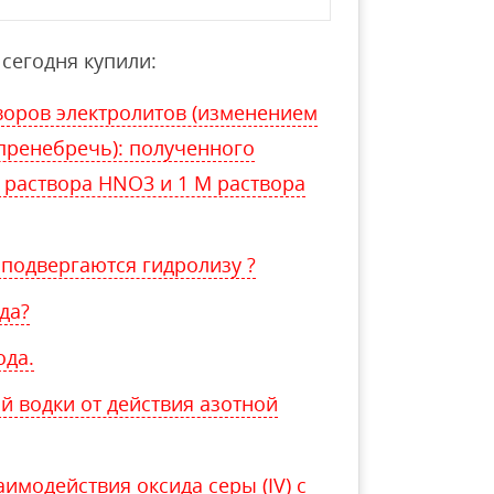
сегодня купили:
оров электролитов (изменением
пренебречь): полученного
раствора HNO3 и 1 М раствора
 подвергаются гидролизу ?
да?
ода.
й водки от действия азотной
имодействия оксида серы (IV) с