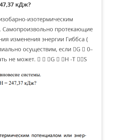
 247,37 кДж?
 изобарно-изотермическим
а. Самопроизвольно протекающие
ния изменения энергии Гиббса (
ипиально осуществим, если G  0–
ь не может.   G  H -T S