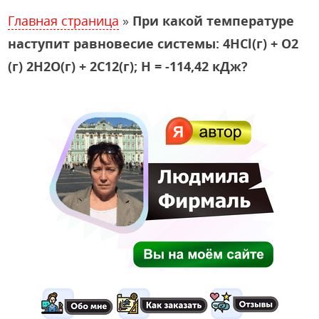
Главная страница
»
При какой температуре
наступит равновесие системы: 4НСl(г) + О2
(г) 2Н2О(г) + 2С12(г); H = -114,42 кДж?