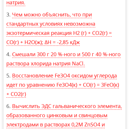
натрия.
Чем можно объяснить, что при
стандартных условиях невозможна
экзотермическая реакция Н2 (г) + СО2(г) =
СО(г) + Н2О(ж); ∆Н = -2,85 кДж
Смешали 300 г 20 %-ного и 500 г 40 %-ного
раствора хлорида натрия NaCl.
Восстановление Fe3O4 оксидом углерода
идет по уравнению Fe3O4(к) + CO(г) = 3FeO(к)
+ CO2(г)
Вычислить ЭДС гальванического элемента,
образованного цинковым и свинцовым
электродами в растворах 0,2М ZnSO4 и