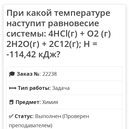
При какой температуре
наступит равновесие
системы: 4НСl(г) + О2 (г)
2Н2О(г) + 2С12(г); H =
-114,42 кДж?
🎓
Заказ №
: 22238
⟾
Тип работы:
Задача
📕
Предмет:
Химия
✅
Статус:
Выполнен (Проверен
преподавателем)