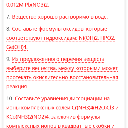
0,012М Pb(NO3)2.
Вещество хорошо растворимо в воде.
Составьте формулы оксидов, которые
соответствуют гидроксидам: Ni(OH)2, HPO2,
Ge(OH)4.
Из предложенного перечня веществ
выберите вещества, между которыми может
протекать окислительно-восстановительная
реакция.
Составьте уравнения диссоциации на
ионы комплексных солей Cr(NH3)4(H2O)Cl3 и
KСo(NH3)2(NO2)4, заключив формулы
комплексных ионов в квадратные скобки и