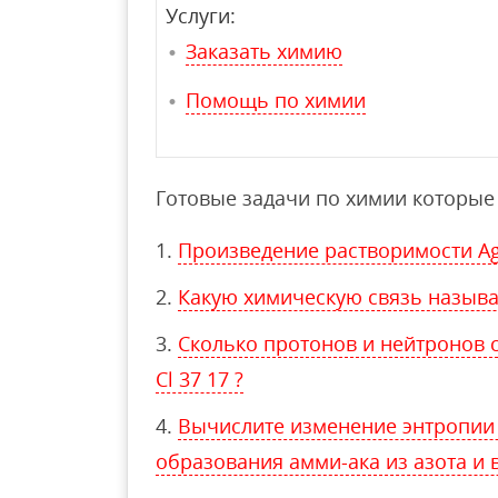
Услуги:
Заказать химию
Помощь по химии
Готовые задачи по химии которые 
Произведение растворимости Ag3
Какую химическую связь назыв
Сколько протонов и нейтронов с
Cl 37 17 ?
Вычислите изменение энтропии 
образования амми-ака из азота и 