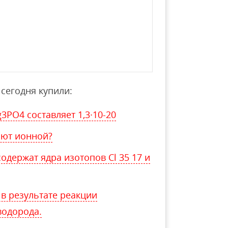
сегодня купили:
PO4 составляет 1,3∙10-20
ают ионной?
одержат ядра изотопов Cl 35 17 и
в результате реакции
водорода.