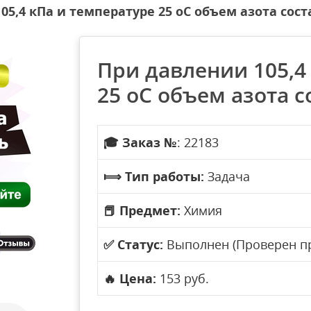
5,4 кПа и температуре 25 оС объем азота соста
При давлении 105,4
25 оС объем азота со
🎓
Заказ №
: 22183
⟾
Тип работы:
Задача
📕
Предмет:
Химия
✅
Статус:
Выполнен (Проверен п
🔥
Цена:
153 руб.