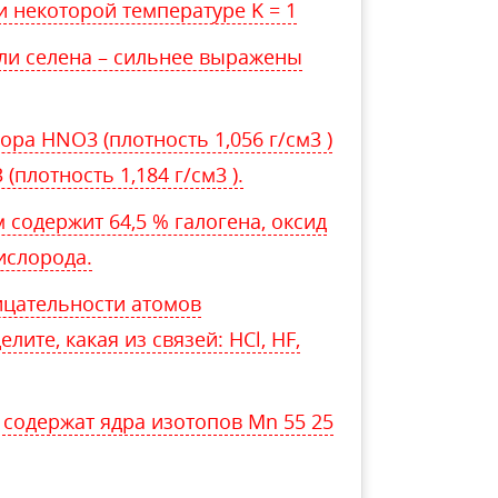
и некоторой температуре K = 1
или селена – сильнее выражены
ора HNO3 (плотность 1,056 г/см3 )
(плотность 1,184 г/см3 ).
 содержит 64,5 % галогена, оксид
ислорода.
ицательности атомов
ите, какая из связей: НСl, HF,
 содержат ядра изотопов Mn 55 25