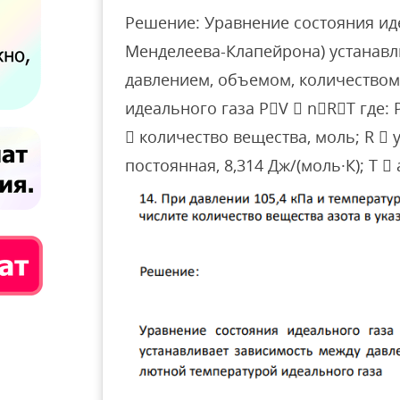
Решение: Уравнение состояния ид
Менделеева-Клапейрона) устанавл
давлением, объемом, количеством
идеального газа PV  nRT где: P
 количество вещества, моль; R 
постоянная, 8,314 Дж/(моль·К); T 