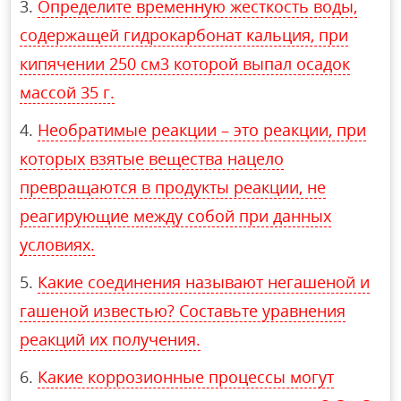
Определите временную жесткость воды,
содержащей гидрокарбонат кальция, при
кипячении 250 см3 которой выпал осадок
массой 35 г.
Необратимые реакции – это реакции, при
которых взятые вещества нацело
превращаются в продукты реакции, не
реагирующие между собой при данных
условиях.
Какие соединения называют негашеной и
гашеной известью? Составьте уравнения
реакций их получения.
Какие коррозионные процессы могут