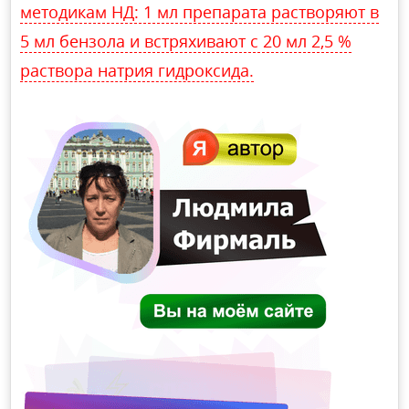
методикам НД: 1 мл препарата растворяют в
5 мл бензола и встряхивают с 20 мл 2,5 %
раствора натрия гидроксида.