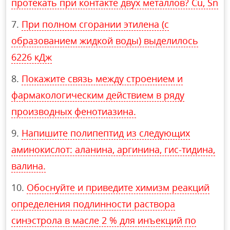
протекать при контакте двух металлов? Cu, Sn
При полном сгорании этилена (с
образованием жидкой воды) выделилось
6226 кДж
Покажите связь между строением и
фармакологическим действием в ряду
производных фенотиазина.
Напишите полипептид из следующих
аминокислот: аланина, аргинина, гис-тидина,
валина.
Обоснуйте и приведите химизм реакций
определения подлинности раствора
синэстрола в масле 2 % для инъекций по