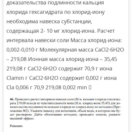
доказательства подлинности кальция
хлорида гексагидрата по хлорид-иону
необходима навеска субстанции,
содержащая 2- 10 мг хлорид-иона. Расчет
интервала навески соли Масса хлорид-иона:
0,002-0,010 г Молекулярная масса CaCl2∙6H2O
– 219,08 Ионная масса хлорид-иона – 35,45
219,08 г CaCl2∙6H2O содержит 70,9 г иона
Clamin г CaCl2∙6H2O содержит 0,002 г иона
Cla 0,006 г 70,9 219,08 0,002 min 