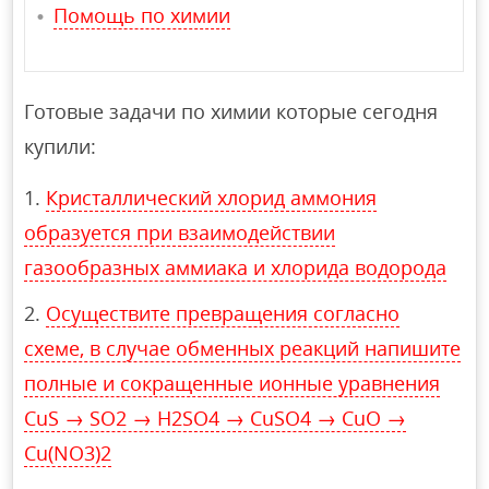
Помощь по химии
Готовые задачи по химии которые сегодня
купили:
Кристаллический хлорид аммония
образуется при взаимодействии
газообразных аммиака и хлорида водорода
Осуществите превращения согласно
схеме, в случае обменных реакций напишите
полные и сокращенные ионные уравнения
CuS → SO2 → H2SO4 → CuSO4 → CuO →
Cu(NO3)2