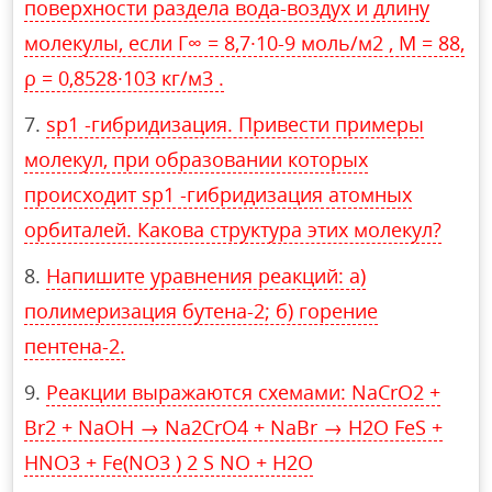
поверхности раздела вода-воздух и длину
молекулы, если Г∞ = 8,7·10-9 моль/м2 , М = 88,
ρ = 0,8528·103 кг/м3 .
sp1 -гибридизация. Привести примеры
молекул, при образовании которых
происходит sp1 -гибридизация атомных
орбиталей. Какова структура этих молекул?
Напишите уравнения реакций: а)
полимеризация бутена-2; б) горение
пентена-2.
Реакции выражаются схемами: NaCrO2 +
Br2 + NaOH → Na2CrO4 + NaBr → H2O FeS +
HNO3 + Fe(NO3 ) 2 S NO + H2O