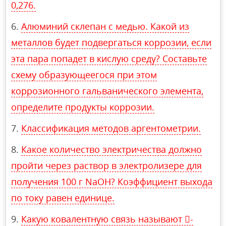
0,276.
Алюминий склепан с медью. Какой из
металлов будет подвергаться коррозии, если
эта пара попадет в кислую среду? Составьте
схему образующеегося при этом
коррозионного гальванического элемента,
определите продукты коррозии.
Классификация методов аргентометрии.
Какое количество электричества должно
пройти через раствор в электролизере для
получения 100 г NaOH? Коэффициент выхода
по току равен единице.
Какую ковалентную связь называют -