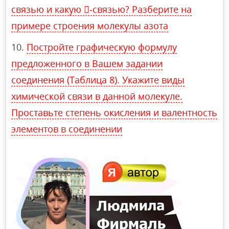
связью и какую -связью? Разберите на
примере строения молекулы азота
Постройте графическую формулу
предложенного в Вашем задании
соединения (Таблица 8). Укажите виды
химической связи в данной молекуле.
Проставьте степень окисления и валентность
элементов в соединении