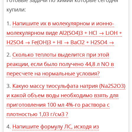
Готовые задачи по химии которые сегодня
купили:
Напишите их в молекулярном и ионно-
молекулярном виде Al2(SO4)3 + HCl → LiOH +
H2SO4 → Fe(OH)3 + HI → BaCl2 + H2SO4 →
Сколько теплоты выделится при этой
реакции, если было получено 44,8 л NO в
пересчете на нормальные условия?
Какую массу тиосульфата натрия (Na2S2O3)
и какой объем воды необходимо взять для
приготовления 100 мл 4%-го раствора с
плотностью 1,03 г/см3 ?
Напишите формулу ЛС, исходя из