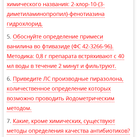
химического названия: 2-хлор-10-(3-
диметиламинопропил)-фенотиазина
гидрохлорид.
Обоснуйте определение примеси
ванилина во фтивазиде (ФС 42-3266-96).
Методика: 0,8 г препарата встряхивают с 40
мл воды в течение 2 минут и фильтруют.
Приведите ЛС производные пиразолона,
количественное определение которых
возможно проводить йодометрическим
методом.
Какие, кроме химических, существуют
методы определения качества антибиотиков?