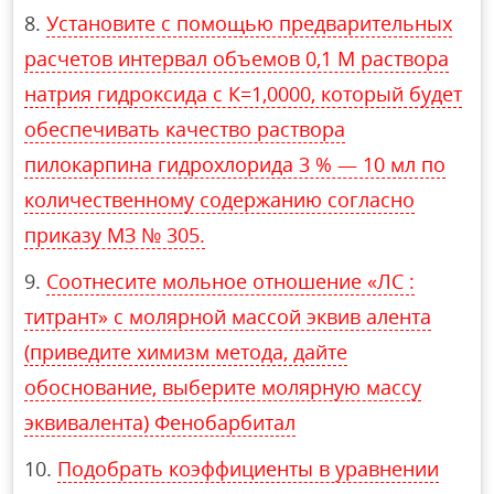
Установите с помощью предварительных
расчетов интервал объемов 0,1 М раствора
натрия гидроксида с К=1,0000, который будет
обеспечивать качество раствора
пилокарпина гидрохлорида 3 % — 10 мл по
количественному содержанию согласно
приказу МЗ № 305.
Соотнесите мольное отношение «ЛС :
титрант» с молярной массой эквив алента
(приведите химизм метода, дайте
обоснование, выберите молярную массу
эквивалента) Фенобарбитал
Подобрать коэффициенты в уравнении