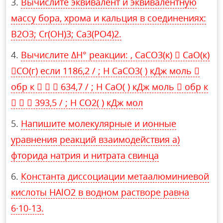
Вычислите эквивалент и эквивалентную
массу бора, хрома и кальция в соединениях:
B2O3; Cr(OH)3; Ca3(PO4)2.
Вычислите ΔH° реакции: , CaCO3(к)  CaO(к)
CO(г) если 1186,2 / ; H CaCO3( ) кДж моль 
обр к    634,7 / ; H CaO( ) кДж моль  обр к
   393,5 / ; H CO2( ) кДж мол
Напишите молекулярные и ионные
уравнения реакций взаимодействия а)
фторида натрия и нитрата свинца
Константа диссоциации метаалюминиевой
кислоты HAlO2 в водном растворе равна
6∙10-13.