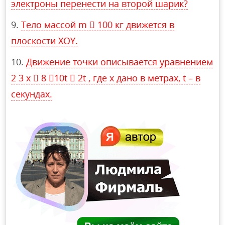
электроны перенести на второй шарик?
Тело массой m  100 кг движется в
плоскости XOY.
Движение точки описывается уравнением
2 3 x  8 10t  2t , где x дано в метрах, t – в
секундах.