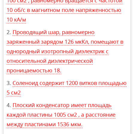
100 см2 , равномерно вращается с частотой
10 об/с в магнитном поле напряженностью
10 кА/м
Проводящий шар, равномерно
заряженный зарядом 126 мкКл, помещают в
однородный изотропный диэлектрик с
относительной диэлектрической
проницаемостью 18.
Соленоид содержит 1200 витков площадью
5 см2
Плоский конденсатор имеет площадь
каждой пластины 1005 см2 , а расстояние
между пластинами 1536 мкм.