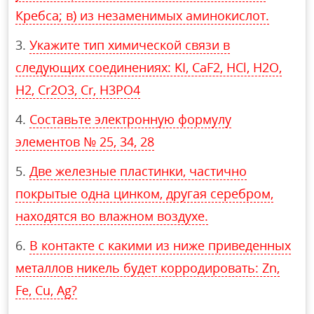
Кребса; в) из незаменимых аминокислот.
Укажите тип химической связи в
следующих соединениях: KI, CaF2, HCl, H2O,
H2, Cr2O3, Cr, H3PO4
Составьте электронную формулу
элементов № 25, 34, 28
Две железные пластинки, частично
покрытые одна цинком, другая серебром,
находятся во влажном воздухе.
В контакте с какими из ниже приведенных
металлов никель будет корродировать: Zn,
Fe, Cu, Ag?