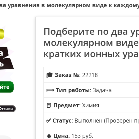
ва уравнения в молекулярном виде к каждому
Подберите по два у
молекулярном виде
кратких ионных ур
🎓
Заказ №
: 22218
⟾
Тип работы:
Задача
📕
Предмет:
Химия
✅
Статус:
Выполнен (Проверен п
🔥
Цена:
153 руб.