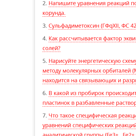
Напишите уравнения реакций п
корунда.
Сульфадиметоксин (ГФqХII, ФC 42-
Как рассчитывается фактор экви
солей?
Нарисуйте энергетическую схем
методу молекулярных орбиталей (
находится на связывающих и раз
В какой из пробирок происходи
пластинок в разбавленные раство
Что такое специфическая реакц
уравнений специфических реакций
аналитической группы (Fe3+ , Fe2+ 