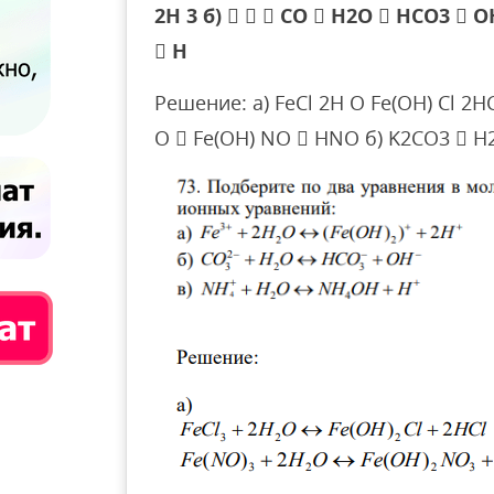
2H 3 б)    СO  H2O  HCO3  
 H
Решение: а) FeCl 2H O Fe(OH) Cl 2HCl
O  Fe(OH) NO  HNO б) K2CO3  