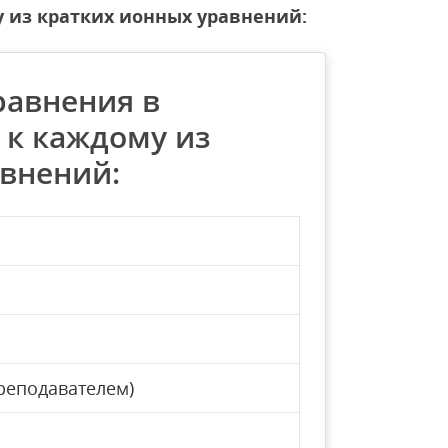
 из кратких ионных уравнений:
равнения в
 к каждому из
авнений:
реподавателем)