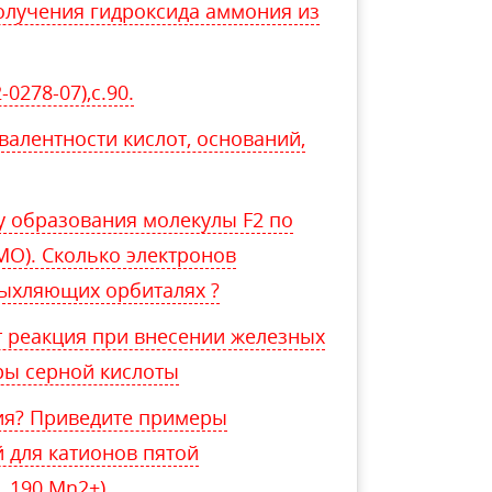
олучения гидроксида аммония из
0278-07),c.90.
валентности кислот, оснований,
у образования молекулы F2 по
МО). Сколько электронов
рыхляющих орбиталях ?
т реакция при внесении железных
ры серной кислоты
ия? Приведите примеры
 для катионов пятой
, 190 Mn2+).