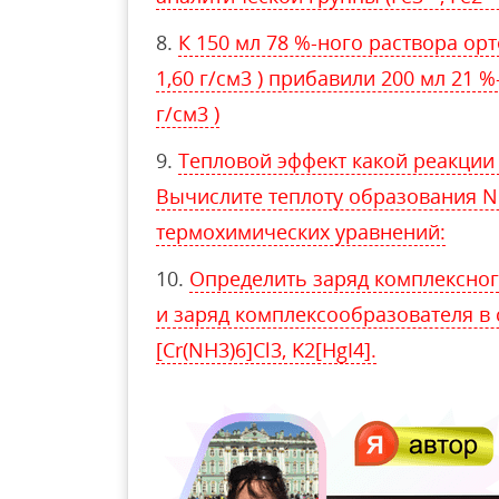
К 150 мл 78 %-ного раствора ор
1,60 г/см3 ) прибавили 200 мл 21 %
г/см3 )
Тепловой эффект какой реакции
Вычислите теплоту образования N
термохимических уравнений:
Определить заряд комплексног
и заряд комплексообразователя в 
[Сr(NН3)6]Cl3, K2[HgI4].