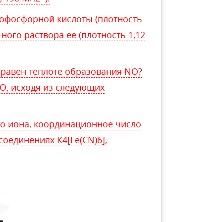
тофосфорной кислоты (плотность
-ного раствора ее (плотность 1,12
 равен теплоте образования NO?
O, исходя из следующих
о иона, координационное число
соединениях К4[Fe(CN)6],