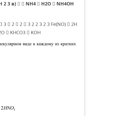
OH 2 3 в)   NH4  H2O  NH4OH
 3  2  2  3 2 2 3 2 3 Fe(NO)  2H
H2O  KHCO3  KOH