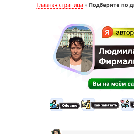
Главная страница
»
Подберите по д