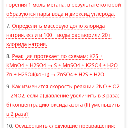
горения 1 моль метана, в результате которой
образуются пары вода и диоксид углерода.
Определить массовую долю хлорида
натрия, если в 100 г воды растворили 20 г
хлорида натрия.
Реакция протекает по схемам: K2S +
KMnO4 + H2SO4 → S + MnSO4 + K2SO4 + H2O
Zn + H2SO4(конц) → ZnSO4 + H2S + H2O.
Как изменится скорость реакции 2NO + O2
= 2NO2, если а) давление увеличить в 3 раза;
б) концентрацию оксида азота (II) уменьшить
в 2 раза?
Осуществить следующие превращения: