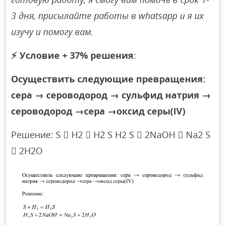
3 дня, присылайте работы в whatsapp и я их
изучу и помогу вам.
⚡
Условие + 37% решения
:
Осуществить следующие превращения:
сера → сероводород → сульфид натрия →
сероводород →сера →оксид серы(IV)
Решение: S  H2  H2 S H2 S  2NaOH  Na2 S
 2H2O