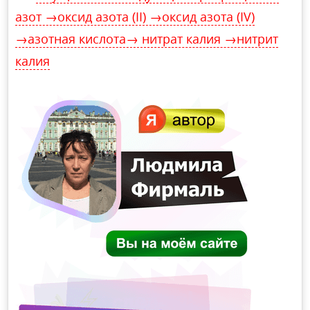
азот →оксид азота (II) →оксид азота (IV)
→азотная кислота→ нитрат калия →нитрит
калия