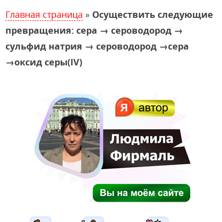
Главная страница
»
Осуществить следующие
превращения: сера → сероводород →
сульфид натрия → сероводород →сера
→оксид серы(IV)