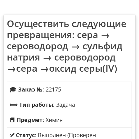
Осуществить следующие
превращения: сера →
сероводород → сульфид
натрия → сероводород
→сера →оксид серы(IV)
🎓
Заказ №
: 22175
⟾
Тип работы:
Задача
📕
Предмет:
Химия
✅
Статус:
Выполнен (Проверен