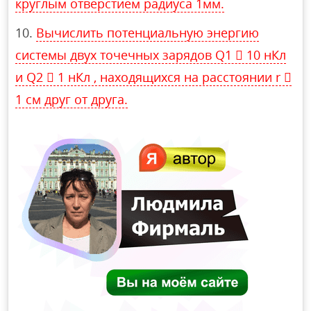
круглым отверстием радиуса 1мм.
Вычислить потенциальную энергию
системы двух точечных зарядов Q1  10 нКл
и Q2  1 нКл , находящихся на расстоянии r 
1 см друг от друга.