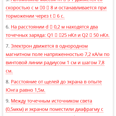
скоростью с м 0  8 и останавливается при
торможении через t  6 c.
На расстоянии d  0,2 м находятся два
точечных заряда: Q1  25 нКл и Q2  50 нКл.
Электрон движется в однородном
магнитном поле напряженностью 7,2 кА/м по
винтовой линии радиусом 1 см и шагом 7,8
см.
Расстояние от щелей до экрана в опыте
Юнга равно 1,5м.
Между точечным источником света
(0,5мкм) и экраном поместили диафрагму с