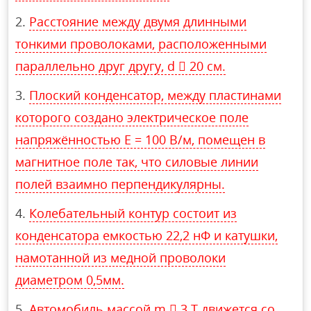
Расстояние между двумя длинными
тонкими проволоками, расположенными
параллельно друг другу, d  20 см.
Плоский конденсатор, между пластинами
которого создано электрическое поле
напряжённостью Е = 100 В/м, помещен в
магнитное поле так, что силовые линии
полей взаимно перпендикулярны.
Колебательный контур состоит из
конденсатора емкостью 22,2 нФ и катушки,
намотанной из медной проволоки
диаметром 0,5мм.
Автомобиль массой m  3 Т движется со