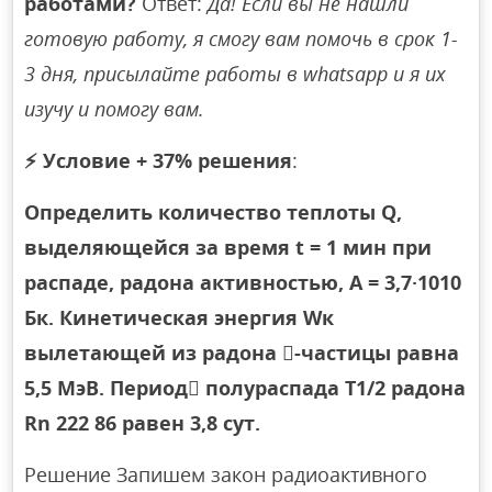
работами?
Ответ:
Да! Если вы не нашли
готовую работу, я смогу вам помочь в срок 1-
3 дня, присылайте работы в whatsapp и я их
изучу и помогу вам.
⚡
Условие + 37% решения
:
Определить количество теплоты Q,
выделяющейся за время t = 1 мин при
распаде, радона активностью, A = 3,7·1010
Бк. Кинетическая энергия Wк
вылетающей из радона -частицы равна
5,5 МэВ. Период полураспада T1/2 радона
Rn 222 86 равен 3,8 сут.
Решение Запишем закон радиоактивного