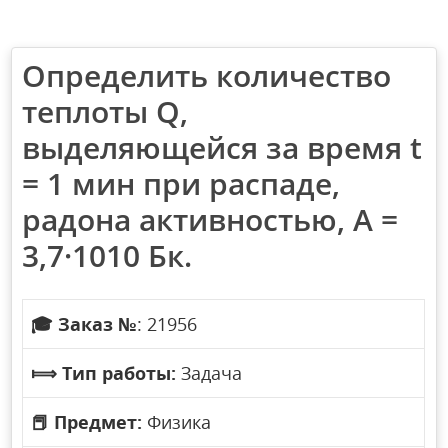
Определить количество
теплоты Q,
выделяющейся за время t
= 1 мин при распаде,
радона активностью, A =
3,7·1010 Бк.
🎓
Заказ №
: 21956
⟾
Тип работы:
Задача
📕
Предмет:
Физика