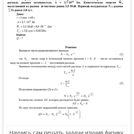
Научись сам решать задачи изучив физику