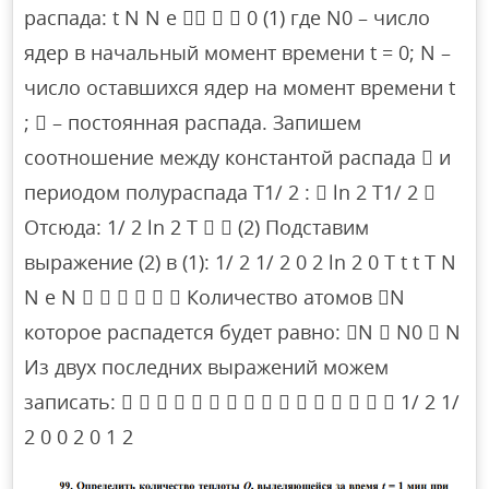
распада: t N N e    0 (1) где N0 – число
ядер в начальный момент времени t = 0; N –
число оставшихся ядер на момент времени t
;  – постоянная распада. Запишем
соотношение между константой распада  и
периодом полураспада T1/ 2 :  ln 2 T1/ 2 
Отсюда: 1/ 2 ln 2 T   (2) Подставим
выражение (2) в (1): 1/ 2 1/ 2 0 2 ln 2 0 T t t T N
N e N       Количество атомов N
которое распадется будет равно: N  N0  N
Из двух последних выражений можем
записать:                 1/ 2 1/
2 0 0 2 0 1 2