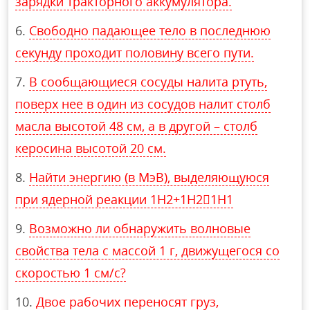
зарядки тракторного аккумулятора.
Свободно падающее тело в последнюю
секунду проходит половину всего пути.
В сообщающиеся сосуды налита ртуть,
поверх нее в один из сосудов налит столб
масла высотой 48 см, а в другой – столб
керосина высотой 20 см.
Найти энергию (в МэВ), выделяющуюся
при ядерной реакции 1H2+1H21H1
Возможно ли обнаружить волновые
свойства тела с массой 1 г, движущегося со
скоростью 1 см/с?
Двое рабочих переносят груз,