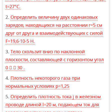
t=27°С.
Определить величину двух одинаковых
зарядов, находящихся на расстоянии r=5 см
друг от друга и взаимодействующих с силой
F=19,6·10-5 Н.
Тело скользит вниз по наклонной
плоскости, составляющей с горизонтом угол
0   30 .
Плотность некоторого газа при
нормальных условиях p=1,25
Определить плотность тока j в железном
проводе длиной l=20 м, подающем ток для