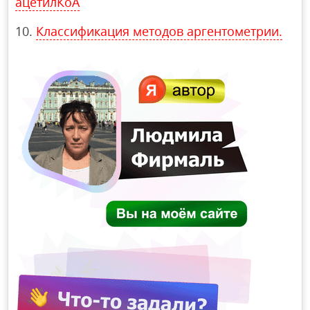
ацетилКоА
Классификация методов аргентометрии.