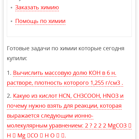
Заказать химию
Помощь по химии
Готовые задачи по химии которые сегодня
купили:
Вычислить массовую долю КОН в 6 н.
растворе, плотность которого 1,255 г/см3 .
Какую из кислот HCN, CH3COOH, HNO3 и
почему нужно взять для реакции, которая
выражается следующим ионно-
молекулярным уравнением: 2 ? 2 2 2 MgCO3 
H  Mg CO  H O  .