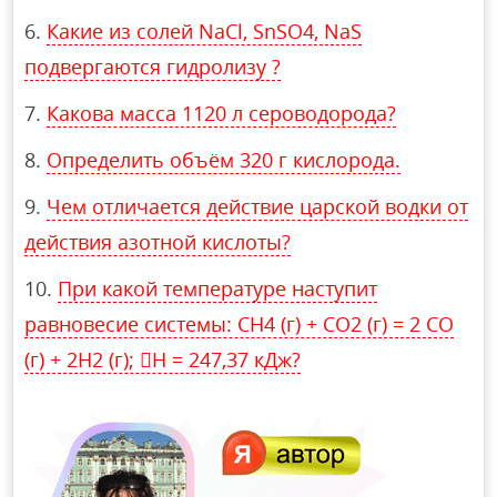
Какие из солей NaCl, SnSO4, NaS
подвергаются гидролизу ?
Какова масса 1120 л сероводорода?
Определить объём 320 г кислорода.
Чем отличается действие царской водки от
действия азотной кислоты?
При какой температуре наступит
равновесие системы: СН4 (г) + СO2 (г) = 2 СО
(г) + 2Н2 (г); Н = 247,37 кДж?