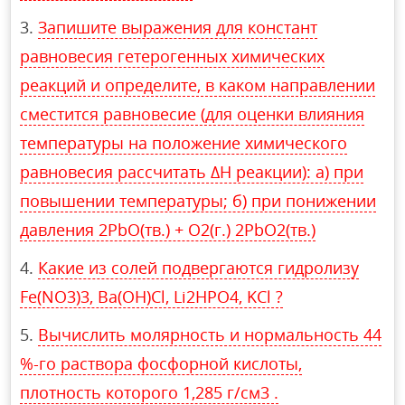
Запишите выражения для констант
равновесия гетерогенных химических
реакций и определите, в каком направлении
сместится равновесие (для оценки влияния
температуры на положение химического
равновесия рассчитать ΔН реакции): а) при
повышении температуры; б) при понижении
давления 2PbO(тв.) + O2(г.) 2PbO2(тв.)
Какие из солей подвергаются гидролизу
Fe(NO3)3, Ba(OH)Cl, Li2HPO4, KCl ?
Вычислить молярность и нормальность 44
%-го раствора фосфорной кислоты,
плотность которого 1,285 г/см3 .