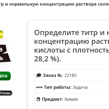
р и нормальную концентрацию раствора соляно
Определите титр и
концентрацию раст
кислоты с плотность
28,2 %).
🎓
Заказ №
: 22185
⟾
Тип работы:
Задача
📕
Предмет:
Химия