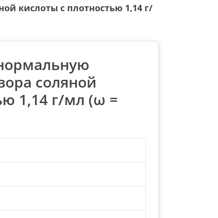
й кислоты с плотностью 1,14 г/
 нормальную
вора соляной
ю 1,14 г/мл (ω =