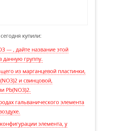
сегодня купили:
O3 — , дайте название этой
в данную группу.
ящего из марганцевой пластинки,
(NO3)2 и свинцовой,
ли Pb(NO3)2.
родах гальванического элемента
воздухе.
конфигурации элемента, у