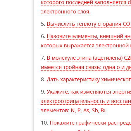
которого последней заполняется 
электронного слоя.
Вычислить теплоту сгорания СО 
Назовите элементы, внешний эн
которых выражается электронной
В молекуле этина (ацетилена) С
имеется тройная связь: одна σ и дв
Дать характеристику химическог
Укажите, как изменяются энергия
электроотрицательность и восста
элементов: N, P, As, Sb, Bi.
Покажите графически распреде