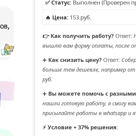
✅
Статус:
Выполнен (Проверен п
🔥
Цена:
153 руб.
👉
Как получить работу?
Ответ:
вышлю вам форму оплаты, после 
➕
Как снизить цену?
Ответ:
Собер
больше тем дешевле, например от 
руб.
➕
Вы можете помочь с разными
нашли готовую работу, я смогу вам 
присылайте работы в whatsapp и я 
⚡
Условие + 37% решения
: