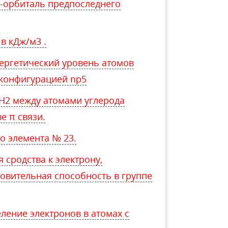
d-орбиталь предпоследнего
в кДж/м3 .
ергетический уровень атомов
 конфигурацией np5
2H2 между атомами углерода
е π связи.
о элемента № 23.
 сродства к электрону,
новительная способность в группе
ление электронов в атомах с