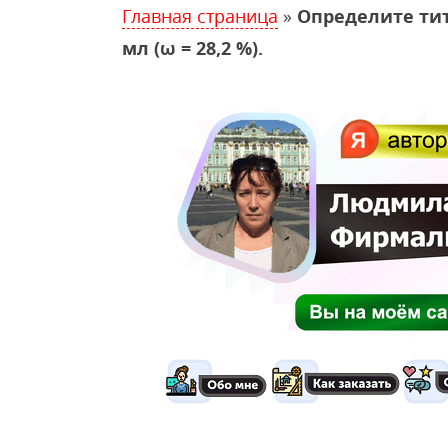
Главная страница
»
Определите тит
мл (ω = 28,2 %).