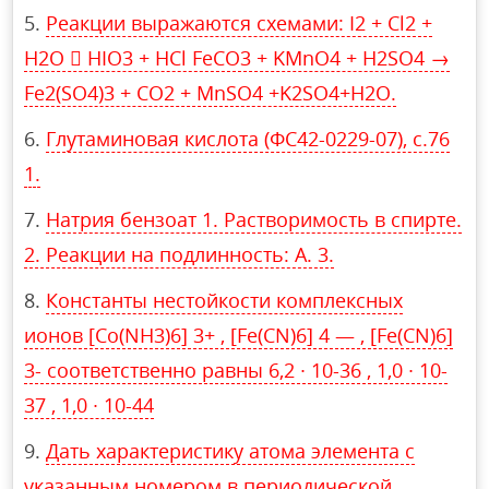
Реакции выражаются схемами: I2 + Cl2 +
Н2О  НIO3 + HCl FeCO3 + KMnO4 + H2SO4 →
Fe2(SO4)3 + CO2 + MnSO4 +K2SO4+H2O.
Глутаминовая кислота (ФС42-0229-07), с.76
1.
Натрия бензоат 1. Растворимость в спирте.
2. Реакции на подлинность: А. 3.
Константы нестойкости комплексных
ионов [Co(NH3)6] 3+ , [Fe(CN)6] 4 — , [Fe(CN)6]
3- соответственно равны 6,2 ∙ 10-36 , 1,0 ∙ 10-
37 , 1,0 ∙ 10-44
Дать характеристику атома элемента с
указанным номером в периодической