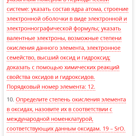
системе: указать состав ядра атома, строение
электронной оболочки в виде электронной и
электроннографической формулы; указать
валентные электроны, возможные степени
окисления данного элемента, электронное
семейство, высший оксид и гидроксид;
доказать с помощью химических реакций
свойства оксидов и гидроксидов.
Порядковый номер элемента: 12.
Определите степень окисления элемента
в оксидах, назовите их в соответствии с
международной номенклатурой,
соответствующих данным оксидам. 19 – SrO.