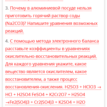
Почему в алюминиевой посуде нельзя
приготовить горячий раствор соды
(Na2CO3)? Напишите уравнения возможных
реакций.
С помощью метода электронного баланса
расставьте коэффициенты в уравнениях
окислительно-восстановительных реакций.
Для каждого уравнения укажите, какое
вещество является окислителем, какое
восстановителем, а также процесс
восстановления-окисления. H2SO3 + HClO3 →
HCl + H2SO4 FeSO4 + K2Cr2O7 + H2SO4
→Fe2(SO4)3 + Cr2(SO4)3 + K2SO4 + H2O