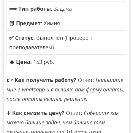
⟾
Тип работы:
Задача
📕
Предмет:
Химия
✅
Статус:
Выполнен (Проверен
преподавателем)
🔥
Цена:
153 руб.
👉
Как получить работу?
Ответ:
Напишите
мне в whatsapp и я вышлю вам форму оплаты,
после оплаты вышлю решение.
➕
Как снизить цену?
Ответ:
Соберите как
можно больше задач, чем больше тем
дешевле, например от 10 задач цена