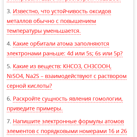
Известно, что устойчивость оксидов
металлов обычно с повышением
температуры уменьшается.
Какие орбитали атома заполняются
электронами раньше: 4d или 5s; 6s или 5p?
Какие из веществ: КНСО3, СН3СООН,
NiSO4, Na2S – взаимодействуют с раствором
серной кислоты?
Раскройте сущность явления гомологии,
приведите примеры.
Напишите электронные формулы атомов
элементов с порядковыми номерами 16 и 26