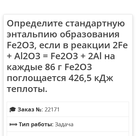
Определите стандартную
энтальпию образования
Fe2O3, если в реакции 2Fe
+ Al2O3 = Fe2O3 + 2Al на
каждые 86 г Fe2O3
поглощается 426,5 кДж
теплоты.
🎓
Заказ №
: 22171
⟾
Тип работы:
Задача