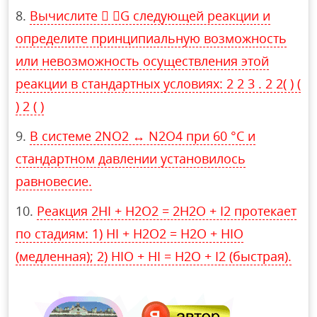
Вычислите  G следующей реакции и
определите принципиальную возможность
или невозможность осуществления этой
реакции в стандартных условиях: 2 2 3 . 2 2( ) (
) 2 ( )
В системе 2NO2 ↔ N2O4 при 60 °С и
стандартном давлении установилось
равновесие.
Реакция 2HI + H2O2 = 2H2O + I2 протекает
по стадиям: 1) HI + H2O2 = H2O + HIO
(медленная); 2) HIO + HI = H2O + I2 (быстрая).