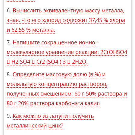
Вычислить эквивалентную массу металла,
зная, что его хлорид содержит 37,45 % хлора
и 62,55 % металла.
Напишите сокращенное ионно-
молекулярное уравнение реакции: 2CrOHSO4
 H2 SO4  Cr2 (SO4 ) 3  2H2O.
Определите массовую долю (в %) и
моляльную концентрацию растворов,
полученных смешением: 60 г 50% раствора и
80 г 20% раствора карбоната калия
Как можно из латуни получить
металлический цинк?