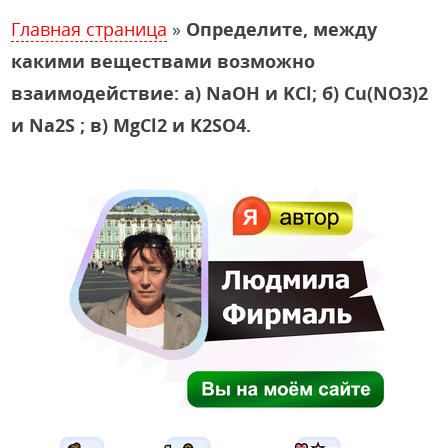
Главная страница
»
Определите, между
какими веществами возможно
взаимодействие: а) NaOH и KCl; б) Cu(NO3)2
и Na2S ; в) MgCl2 и K2SO4.