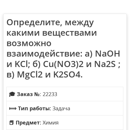
Определите, между
какими веществами
возможно
взаимодействие: а) NaOH
и KCl; б) Cu(NO3)2 и Na2S ;
в) MgCl2 и K2SO4.
🎓
Заказ №
: 22233
⟾
Тип работы:
Задача
📕
Предмет:
Химия