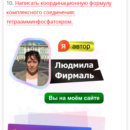
Написать координационную формулу
комплексного соединения:
тетраамминфосфатохром.