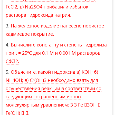
FeCl2; в) Na2SO4 прибавили избыток
раствора гидроксида натрия.
На железное изделие нанесено пористое
кадмиевое покрытие.
Вычислите константу и степень гидролиза
при t = 25ºC для 0,1 М и 0,001 М растворов
CdCl2.
Объясните, какой гидроксид а) KOH; б)
NH4OH; в) Cr(OH)3 необходимо взять для
осуществления реакции в соответствии со
следующим сокращенным ионно-
молекулярным уравнением: 3 3 Fe 3OH 
Fe(OH)  .