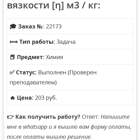
вязкости [η] м3 / кг:
🎓
Заказ №
: 22173
⟾
Тип работы:
Задача
📕
Предмет:
Химия
✅
Статус:
Выполнен (Проверен
преподавателем)
🔥
Цена:
203 руб.
👉
Как получить работу?
Ответ:
Напишите
мне в whatsapp и я вышлю вам форму оплаты,
после оплаты вышлю решение.