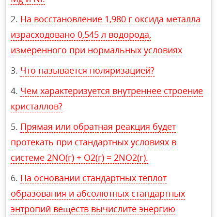
На восстановление 1,980 г оксида металла
израсходовано 0,545 л водорода,
измеренного при нормальных условиях
Что называется поляризацией?
Чем характеризуется внутреннее строение
кристаллов?
Прямая или обратная реакция будет
протекать при стандартных условиях в
системе 2NO(г) + O2(г) = 2NO2(г).
На основании стандартных теплот
образования и абсолютных стандартных
энтропий веществ вычислите энергию