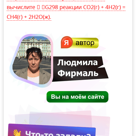
вычислите  G298 реакции СО2(г) + 4Н2(г) =
СН4(г) + 2Н2О(ж).