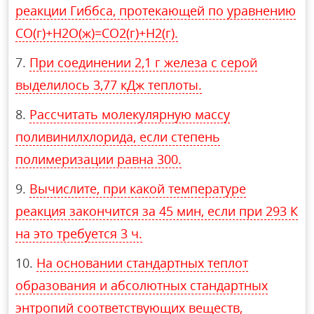
реакции Гиббса, протекающей по уравнению
СО(г)+Н2О(ж)=СO2(г)+Н2(г).
При соединении 2,1 г железа с серой
выделилось 3,77 кДж теплоты.
Рассчитать молекулярную массу
поливинилхлорида, если степень
полимеризации равна 300.
Вычислите, при какой температуре
реакция закончится за 45 мин, если при 293 К
на это требуется 3 ч.
На основании стандартных теплот
образования и абсолютных стандартных
энтропий соответствующих веществ,