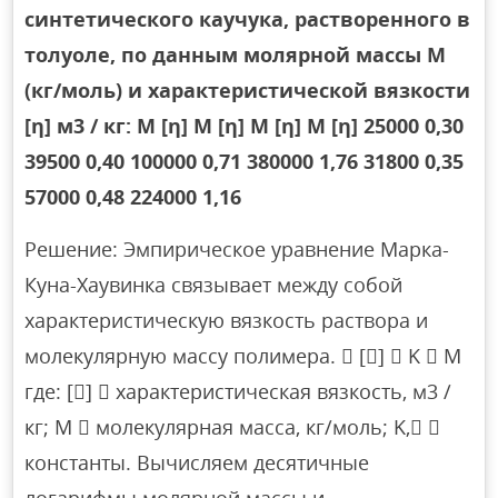
синтетического каучука, растворенного в
толуоле, по данным молярной массы М
(кг/моль) и характеристической вязкости
[η] м3 / кг: М [η] М [η] М [η] М [η] 25000 0,30
39500 0,40 100000 0,71 380000 1,76 31800 0,35
57000 0,48 224000 1,16
Решение: Эмпирическое уравнение Марка-
Куна-Хаувинка связывает между собой
характеристическую вязкость раствора и
молекулярную массу полимера.  []  K  M
где: []  характеристическая вязкость, м3 /
кг; M  молекулярная масса, кг/моль; K, 
константы. Вычисляем десятичные