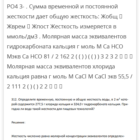
РO4 3- . Сумма временной и постоянной
жесткости дает общую жесткость: Жобщ 
Жврем  Жпост Жесткость измеряется в
ммоль/дм3 . Молярная масса эквивалентов
гидрокарбоната кальция г моль M Ca HCO
Mэкв Ca HCO 81 / 2 162 2 ( ( ) ) ( ( ) ) 3 2 3 2   
Молярная масса эквивалентов хлорида
кальция равна г моль M CaCl M CaCl экв 55,5 /
2 111 2 ( ) ( ) 2 2   