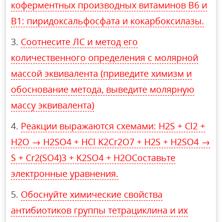
коферментных производных витаминов В6 и
В1: пиридоксальфосфата и кокарбоксилазы.
Соотнесите ЛС и метод его
количественного определения с молярной
массой эквивалента (приведите химизм и
обоснование метода, выведите молярную
массу эквивалента)
Реакции выражаются схемами: H2S + Cl2 +
H2O → H2SO4 + HCl K2Cr2O7 + H2S + H2SO4 →
S + Cr2(SO4)3 + K2SO4 + H2OСоставьте
электронные уравнения.
Обоснуйте химические свойства
антибиотиков группы тетрациклина и их