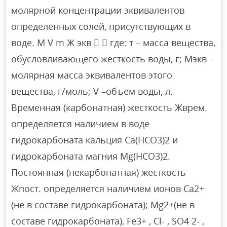
молярной концентрации эквивалентов
определенных солей, присутствующих в
воде. M V m Ж экв   где: т – масса вещества,
обусловливающего жесткость воды, г; Mэкв –
молярная масса эквивалентов этого
вещества, г/моль; V –объем воды, л.
Временная (карбонатная) жесткость Жврем.
определяется наличием в воде
гидрокарбоната кальция Ca(HСO3)2 и
гидрокарбоната магния Mg(HСO3)2.
Постоянная (некарбонатная) жесткость
Жпост. определяется наличием ионов Ca2+
(не в составе гидрокарбоната); Mg2+(не в
составе гидрокарбоната), Fe3+ , Cl- , SO4 2- ,