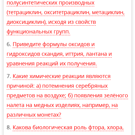
полусинтетических производных
(тетрациклин, окситетрациклин, метациклин,
диоксициклин), исходя из свойств
функциональных групп.
Приведите формулы оксидов и
гидроксидов скандия, иттрия, лантана и
уравнения реакций их получения.
Какие химические реакции являются
причиной: а) потемнения серебряных
предметов на воздухе; б) появления зелёного
налета на медных изделиях, например, на
различных монетах?
Какова биологическая роль фтора, хлора,