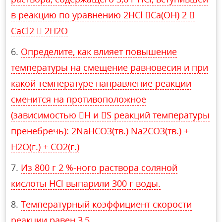
в реакцию по уравнению 2HCl Ca(OH) 2 
CaCl2  2H2O
Определите, как влияет повышение
температуры на смещение равновесия и при
какой температуре направление реакции
сменится на противоположное
(зависимостью H и S реакций температуры
пренебречь): 2NaHCO3(тв.) Na2CO3(тв.) +
H2O(г.) + CO2(г.)
Из 800 г 2 %-ного раствора соляной
кислоты HCl выпарили 300 г воды.
Температурный коэффициент скорости
реакции равен 3,5.