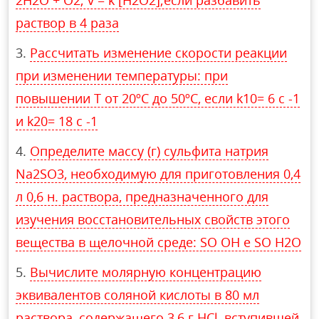
2H2O + O2; v = k [H2O2];если разбавить
раствор в 4 раза
Рассчитать изменение скорости реакции
при изменении температуры: при
повышении Т от 20ºС до 50ºС, если k10= 6 c -1
и k20= 18 c -1
Определите массу (г) сульфита натрия
Na2SO3, необходимую для приготовления 0,4
л 0,6 н. раствора, предназначенного для
изучения восстановительных свойств этого
вещества в щелочной среде: SO OH e SO H2O
Вычислите молярную концентрацию
эквивалентов соляной кислоты в 80 мл
раствора, содержащего 3,6 г HCl, вступившей