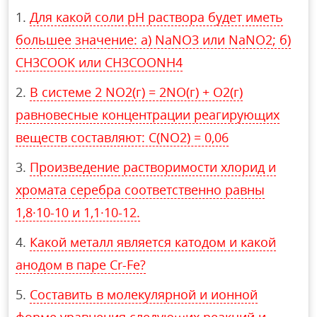
Для какой соли рН раствора будет иметь
большее значение: а) NaNO3 или NaNO2; б)
CH3COOK или CH3COONH4
В системе 2 NO2(г) = 2NO(г) + O2(г)
равновесные концентрации реагирующих
веществ составляют: C(NO2) = 0,06
Произведение растворимости хлорид и
хромата серебра соответственно равны
1,8·10-10 и 1,1·10-12.
Какой металл является катодом и какой
анодом в паре Cr-Fe?
Составить в молекулярной и ионной
форме уравнения следующих реакций и