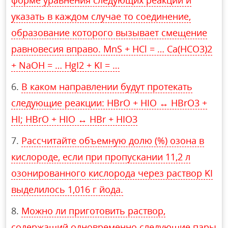
указать в каждом случае то соединение,
образование которого вызывает смещение
равновесия вправо. MnS + HCl = … Ca(HCO3)2
+ NaOH = … HgI2 + KI = …
В каком направлении будут протекать
следующие реакции: HBrO + HIO ↔ HBrO3 +
HI; HBrO + HIO ↔ HBr + HIO3
Рассчитайте объемную долю (%) озона в
кислороде, если при пропускании 11,2 л
озонированного кислорода через раствор KI
выделилось 1,016 г йода.
Можно ли приготовить раствор,
содержащий одновременно следующие пары