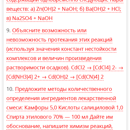
веществ: a) Zn(OH)2 + NaOH; б) Ba(OH)2 + HCl;
в) Na2SO4 + NaOH
Объясните возможность или
невозможность протекания этих реакций
(используя значения констант нестойкости
комплексов и величин произведения
растворимости осадков). CdCl2 → [CdCl4] 2- →
[Cd(NH3)4] 2+ → Cd(OH)2 → [Cd(CN)4] 2
Предложите методы количественного
определения ингредиентов лекарственной
смеси: Камфоры 5,0 Кислоты салициловой 1,0
Спирта этилового 70% — 100 мл Дайте им
обоснование, напишите химизм реакций,