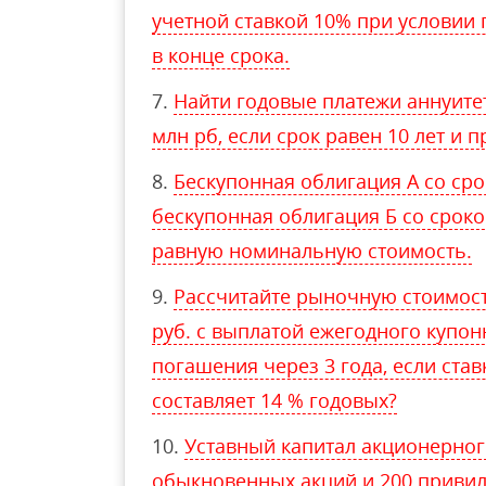
учетной ставкой 10% при условии
в конце срока.
Найти годовые платежи аннуитет
млн рб, если срок равен 10 лет и п
Бескупонная облигация А со ср
бескупонная облигация Б со срок
равную номинальную стоимость.
Рассчитайте рыночную стоимос
руб. с выплатой ежегодного купон
погашения через 3 года, если став
составляет 14 % годовых?
Уставный капитал акционерног
обыкновенных акций и 200 приви