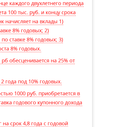
онце каждого двухлетнего периода
а 100 тыс. руб. и концу срока
нк начисляет на вклады 1)
вке 8% годовых; 2)
по ставке 8% годовых; 3)
ста 8% годовых.
рб обесценивается на 25% от
а 2 года под 10% годовых.
тью 1000 руб. приобретается в
Ставка годового купонного дохода
г на срок 4,8 года с годовой