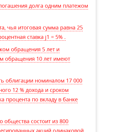
 погашения долга одним платежом
а, чья итоговая сумма равна 25
роцентная ставка j1 = 5% .
оком обращения 5 лет и
ом обращения 10 лет имеют
ть облигации номиналом 17 000
ного 12 % дохода и сроком
ка процента по вкладу в банке
о общества состоит из 800
легированных акций одинаковой