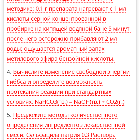
методике: 0,1 г препарата нагревают с 1 мл
кислоты серной концентрованной в
пробирке на кипящей водяной бане 5 минут,
после чего осторожно прибавляют 2 мл
воды; ощущается ароматный запах
метилового эфира бензойной кислоты.
Вычислите изменение свободной энергии
Гиббса и определите возможность
протекания реакции при стандартных
условиях: NaHCO3(тв.) = NaOH(тв.) + CO2(г.)
Предложите методы количественного
определения ингредиентов лекарственной
смеси: Сульфацила натрия 0,3 Раствора