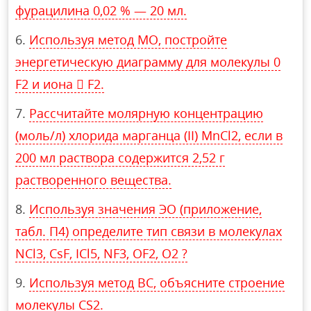
фурацилина 0,02 % — 20 мл.
Используя метод МО, постройте
энергетическую диаграмму для молекулы 0
F2 и иона  F2.
Рассчитайте молярную концентрацию
(моль/л) хлорида марганца (II) MnCl2, если в
200 мл раствора содержится 2,52 г
растворенного вещества.
Используя значения ЭО (приложение,
табл. П4) определите тип связи в молекулах
NCl3, CsF, ICl5, NF3, OF2, O2 ?
Используя метод ВС, объясните строение
молекулы CS2.