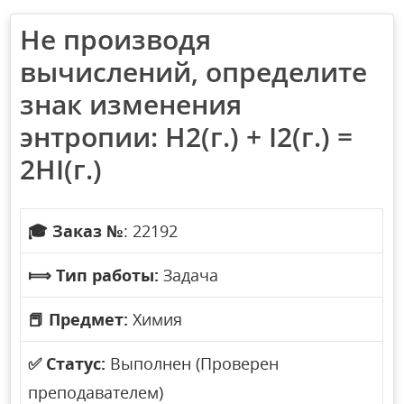
Не производя
вычислений, определите
знак изменения
энтропии: H2(г.) + I2(г.) =
2HI(г.)
🎓
Заказ №
: 22192
⟾
Тип работы:
Задача
📕
Предмет:
Химия
✅
Статус:
Выполнен (Проверен
преподавателем)