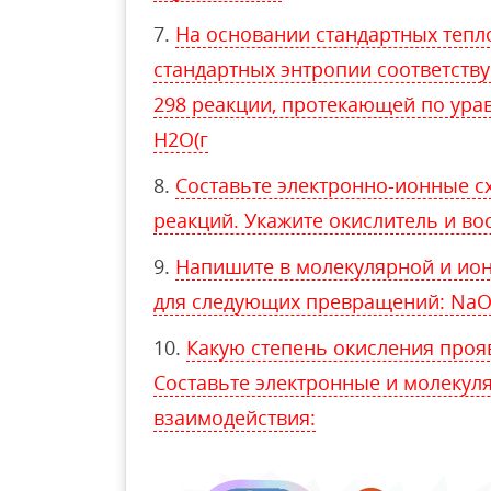
На основании стандартных тепл
стандартных энтропии соответств
298 реакции, протекающей по уравн
Н2О(г
Составьте электронно-ионные с
реакций. Укажите окислитель и во
Напишите в молекулярной и ио
для следующих превращений: Na
Какую степень окисления проя
Составьте электронные и молекул
взаимодействия: