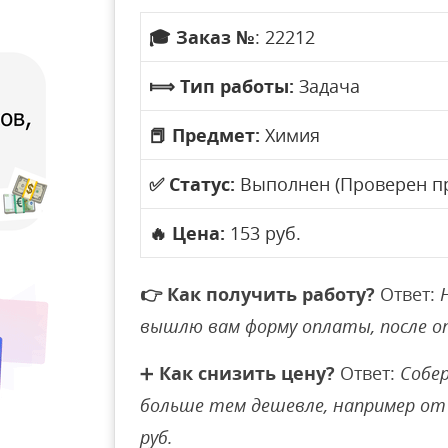
🎓
Заказ №
: 22212
⟾
Тип работы:
Задача
📕
Предмет:
Химия
✅
Статус:
Выполнен (Проверен п
🔥
Цена:
153 руб.
👉
Как получить работу?
Ответ:
вышлю вам форму оплаты, после 
➕
Как снизить цену?
Ответ:
Собер
больше тем дешевле, например от 
руб.