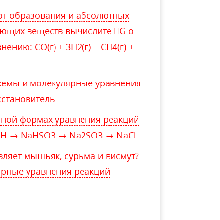
от образования и абсолютных
ующих веществ вычислите G о
ению: СО(г) + 3Н2(г) = СН4(г) +
хемы и молекулярные уравнения
сстановитель
нной формах уравнения реакций
OH → NaHSO3 → Na2SO3 → NaCl
вляет мышьяк, сурьма и висмут?
ярные уравнения реакций