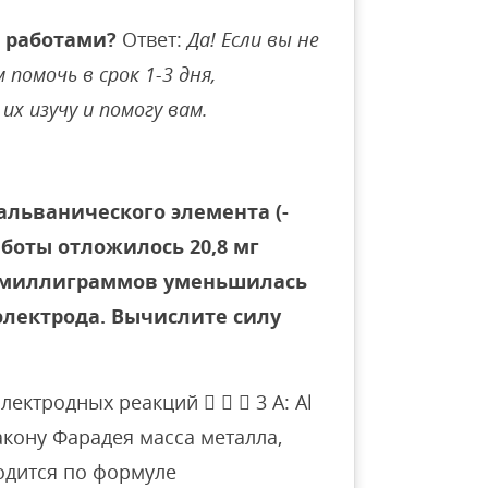
 работами?
Ответ:
Да! Если вы не
помочь в срок 1-3 дня,
их изучу и помогу вам.
льванического элемента (-
 работы отложилось 20,8 мг
о миллиграммов уменьшилась
электрода. Вычислите силу
ектродных реакций    3 A: Al
 закону Фарадея масса металла,
одится по формуле