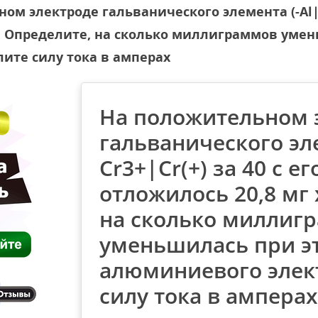
м электроде гальванического элемента (-Al|Al3
а. Определите, на сколько миллиграммов умен
ите силу тока в амперах
На положительном 
гальванического эле
Cr3+|Cr(+) за 40 с е
отложилось 20,8 мг
на сколько миллиг
уменьшилась при э
алюминиевого элек
силу тока в амперах