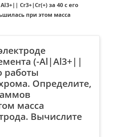
+|| Cr3+|Cr(+) за 40 с его
ьшилась при этом масса
электроде
мента (-Al|Al3+||
го работы
 хрома. Определите,
раммов
том масса
трода. Вычислите