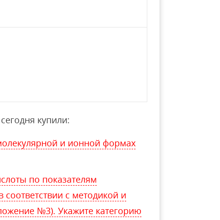
сегодня купили:
молекулярной и ионной формах
слоты по показателям
 соответствии с методикой и
ложение №3). Укажите категорию