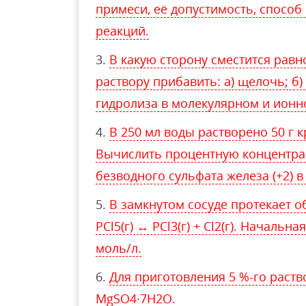
примеси, её допустимость, способ
реакций.
В какую сторону сместится равн
раствору прибавить: а) щелочь; б
гидролиза в молекулярном и ионн
В 250 мл воды растворено 50 г 
Вычислить процентную концентра
безводного сульфата железа (+2) в
В замкнутом сосуде протекает 
PCl5(г) ↔ PCl3(г) + Cl2(г). Начальн
моль/л.
Для приготовления 5 %-го раств
MgSO4∙7H2O.