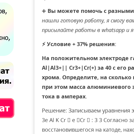
➕
Вы можете помочь с разными
нашли готовую работу, я смогу вам 
присылайте работы в whatsapp и я 
⚡
Условие + 37% решения
:
На положительном электроде га
Al|Al3+|| Cr3+|Cr(+) за 40 с его
хрома. Определите, на скольк
при этом масса алюминиевого 
тока в амперах
.
Решение: Записываем уравнения эл
3e Al K Cr  e Cr  : 3 3 Согласно
восстановившегося на катоде, нах