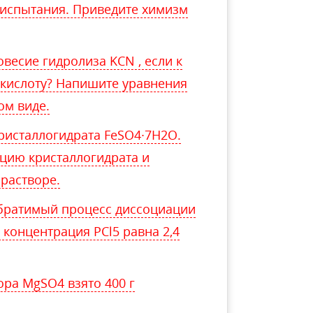
 испытания. Приведите химизм
овесие гидролиза KCN , если к
) кислоту? Напишите уравнения
ом виде.
кристаллогидрата FeSO4∙7H2O.
цию кристаллогидрата и
 растворе.
обратимый процесс диссоциации
ая концентрация PCl5 равна 2,4
ора MgSO4 взято 400 г