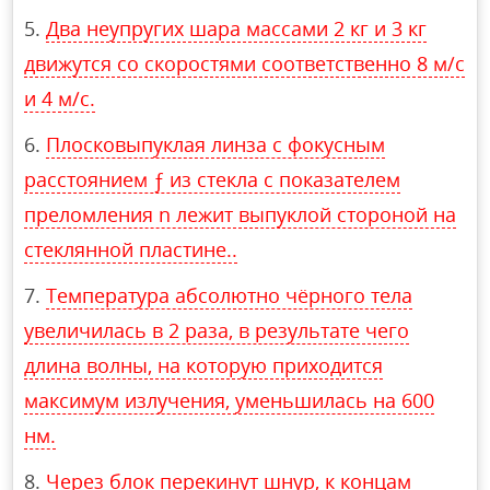
Два неупругих шара массами 2 кг и 3 кг
движутся со скоростями соответственно 8 м/с
и 4 м/с.
Плосковыпуклая линза с фокусным
расстоянием ƒ из стекла с показателем
преломления n лежит выпуклой стороной на
стеклянной пластине..
Температура абсолютно чёрного тела
увеличилась в 2 раза, в результате чего
длина волны, на которую приходится
максимум излучения, уменьшилась на 600
нм.
Через блок перекинут шнур, к концам