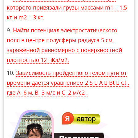
которого привязали грузы массами m1 = 1,5
кг и m2 = 3 кг.
Найти потенциал электростатического
поля в центре полусферы радиуса 5 см,
заряженной равномерно с поверхностной
плотностью 12 нКл/м2.
Зависимость пройденного телом пути от
времени дается уравнением 2 S  A  Bt  Ct ,
где А=6 м, В=3 м/c и С=2 м/c2 .