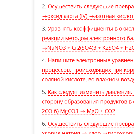
Осуществить следующие превраще
→оксид азота (IV) →азотная кисло
Уравнять коэффициенты в окисл
реакции методом электронного ба
→NaNO3 + Cr2(SO4)3 + K2SO4 + H2
Напишите электронные уравнени
процессов, происходящих при кор
соляной кислоте, во влажном возд
Как следует изменить давление,
сторону образования продуктов в
2CO б) MgCO3 → MgO + CO2
Осуществить следующие превр
хлорид натрия → хлор →гипохлори