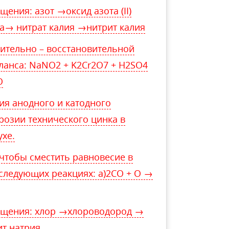
ния: азот →оксид азота (II)
та→ нитрат калия →нитрит калия
ительно – восстановительной
ланса: NaNO2 + K2Cr2O7 + H2SO4
O
я анодного и катодного
розии технического цинка в
ухе.
 чтобы сместить равновесие в
 следующих реакциях: а)2СO + O →
ащения: хлор →хлороводород →
т натрия