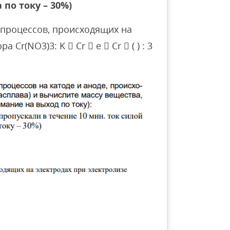
по току – 30%)
процессов, происходящих на
Cr(NO3)3: K  Cr  e  Cr  ( ) : 3