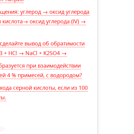
щения: углерод → оксид углерода
я кислота→ оксид углерода (IV) →
сделайте вывод об обратимости
3 + HCl → NaCl + K2SO4 →
бразуется при взаимодействии
ей 4 % примесей, с водородом?
ода серной кислоты, если из 100
ты.