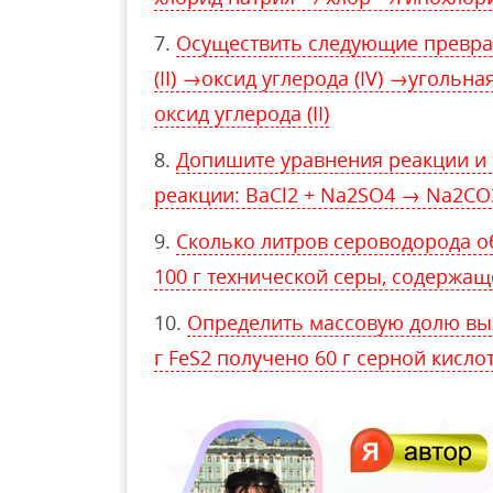
Осуществить следующие превра
(II) →оксид углерода (IV) →угольна
оксид углерода (II)
Допишите уравнения реакции и 
реакции: BaCl2 + Na2SO4 → Na2CO
Сколько литров сероводорода о
100 г технической серы, содержащ
Определить массовую долю вых
г FeS2 получено 60 г серной кисло