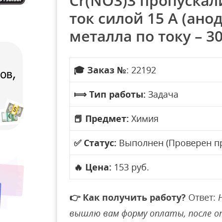
Cr(NO3)3 пропускали
ток силой 15 А (ан
металла по току – 3
🎓
Заказ №
: 22192
⟾
Тип работы:
Задача
📕
Предмет:
Химия
✅
Статус:
Выполнен (Проверен п
🔥
Цена:
153 руб.
👉
Как получить работу?
Ответ:
вышлю вам форму оплаты, после 