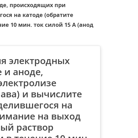
де, происходящих при
ося на катоде (обратите
ие 10 мин. ток силой 15 А (анод
я электродных
 и аноде,
электролизе
лава) и вычислите
делившегося на
нимание на выход
ный раствор