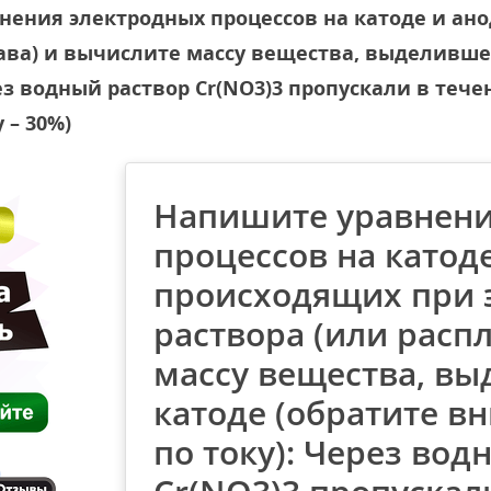
ения электродных процессов на катоде и ано
ава) и вычислите массу вещества, выделившег
з водный раствор Cr(NO3)3 пропускали в течен
 – 30%)
Напишите уравнени
процессов на катоде
происходящих при 
раствора (или расп
массу вещества, вы
катоде (обратите в
по току): Через вод