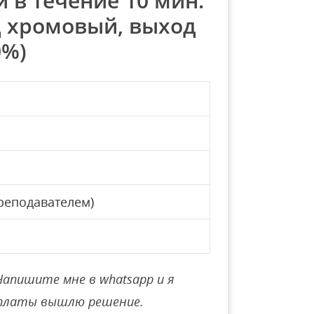
 в течение 10 мин.
од хромовый, выход
0%)
реподавателем)
Напишите мне в whatsapp и я
оплаты вышлю решение.