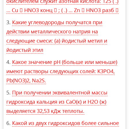
окислителем служит азотная кислота: 125 ( .)
… Cu  HNO3 конц  ; ( .) … Zn  HNO3 разб 
Какие углеводороды получатся при
действии металлического натрия на
следующие смеси: (а) йодистый метил и
йодистый этил
Какое значение рН (больше или меньше)
имеют растворы следующих солей: K3PO4,
Pb(NO3)2, Na2S.
При получении эквивалентной массы
гидроксида кальция из СаО(к) и Н2О (ж)
выделяется 32,53 кДж теплоты.
Какой из двух гидроксидов более сильное