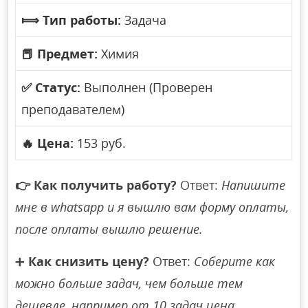
⟾
Тип работы:
Задача
📕
Предмет:
Химия
✅
Статус:
Выполнен (Проверен
преподавателем)
🔥
Цена:
153 руб.
👉
Как получить работу?
Ответ:
Напишите
мне в whatsapp и я вышлю вам форму оплаты,
после оплаты вышлю решение.
➕
Как снизить цену?
Ответ:
Соберите как
можно больше задач, чем больше тем
дешевле, например от 10 задач цена