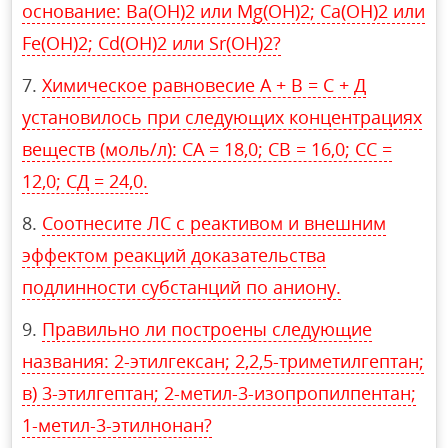
основание: Ва(ОН)2 или Мg(ОН)2; Са(ОН)2 или
Fe(OH)2; Cd(OH)2 или Sr(OH)2?
Химическое равновесие А + В = С + Д
установилось при следующих концентрациях
веществ (моль/л): CA = 18,0; CВ = 16,0; CС =
12,0; CД = 24,0.
Соотнесите ЛС с реактивом и внешним
эффектом реакций доказательства
подлинности субстанций по аниону.
Правильно ли построены следующие
названия: 2-этилгексан; 2,2,5-триметилгептан;
в) 3-этилгептан; 2-метил-3-изопропилпентан;
1-метил-3-этилнонан?