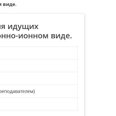
 виде.
ия идущих
онно-ионном виде.
реподавателем)