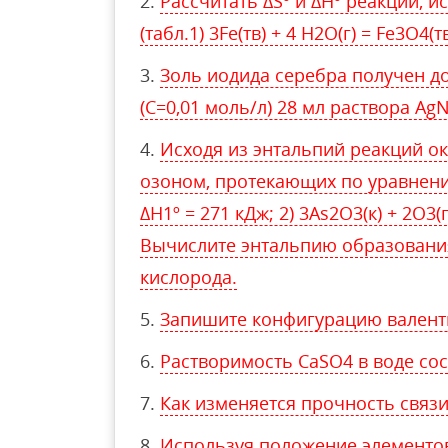
Рассчитать ΔSº и ΔHº реакции, 
(табл.1) 3Fe(тв) + 4 Н2О(г) = Fe3O4(тв
Золь иодида серебра получен до
(С=0,01 моль/л) 28 мл раствора AgN
Исходя из энтальпий реакций о
озоном, протекающих по уравнениям:
ΔH1º = 271 кДж; 2) 3As2O3(к) + 2O3(г
Вычислите энтальпию образовани
кислорода.
Запишите конфигурацию валентн
Растворимость СаSO4 в воде сос
Как изменяется прочность связи в
Используя положение элементов 