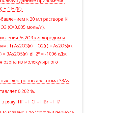
используя данные приложения
) + 4 Н2(г).
бавлением к 20 мл раствора KI
O3 (C=0,005 моль/л).
кисления As2O3 кислородом и
 1) As2O3(к) + O2(г) = As2O5(к),
) = 3As2O5(к), ΔH2º = -1096 кДж;
я озона из молекулярного
ых электронов для атома 33As.
тавляет 0,202 %.
 ряду: HF – HCl – HBr – HI?
IA (главной подгруппы) периода,