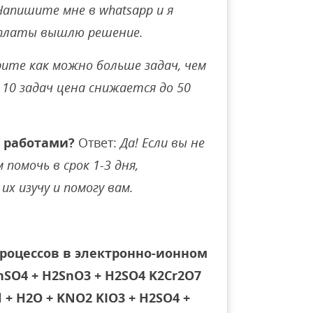
Напишите мне в whatsapp и я
оплаты вышлю решение.
ите как можно больше задач, чем
10 задач цена снижается до 50
 работами?
Ответ:
Да! Если вы не
помочь в срок 1-3 дня,
их изучу и помогу вам.
роцессов в электронно-ионном
nSО4 + H2SnO3 + Н2SО4 K2Cr2О7
l + H2O + KNО2 KIО3 + Н2SО4 +