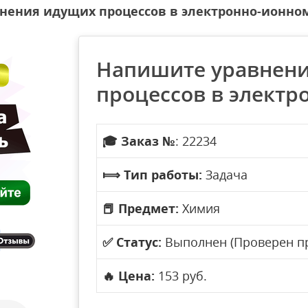
нения идущих процессов в электронно-ионном
Напишите уравнен
процессов в электр
🎓
Заказ №
: 22234
⟾
Тип работы:
Задача
📕
Предмет:
Химия
✅
Статус:
Выполнен (Проверен п
🔥
Цена:
153 руб.