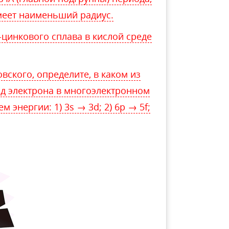
имеет наименьший радиус.
цинкового сплава в кислой среде
вского, определите, в каком из
д электрона в многоэлектронном
энергии: 1) 3s → 3d; 2) 6p → 5f;