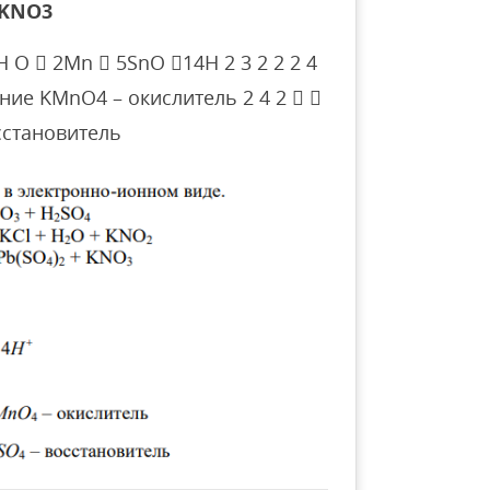
 KNО3
H O  2Mn  5SnO 14H 2 3 2 2 2 4
ение KMnO4 – окислитель 2 4 2  
сстановитель