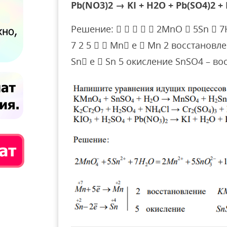
Pb(NO3)2 → KI + H2O + Pb(SO4)2 +
Решение:      2MnO  5Sn  7
7 2 5   Mn e  Mn 2 восстановл
Sn e  Sn 5 окисление SnSO4 – во