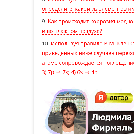
определите, какой из элементов 
Как происходит коррозия медно-
и во влажном воздухе?
Используя правило В.М. Клечко
приведенных ниже случаев перехо
атоме сопровождается поглощением 
3) 7p → 7s; 4) 6s → 4p.