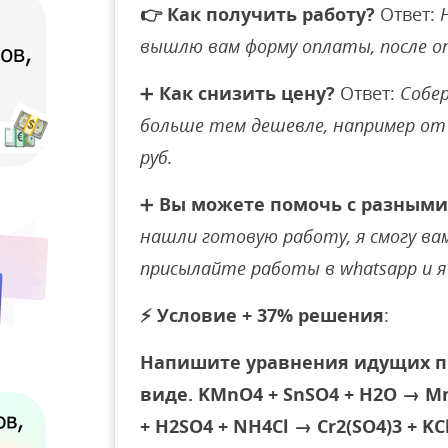
👉
Как получить работу?
Ответ:
вышлю вам форму оплаты, после 
➕
Как снизить цену?
Ответ:
Собер
больше тем дешевле, например от 
руб.
➕
Вы можете помочь с разными
нашли готовую работу, я смогу вам 
присылайте работы в whatsapp и я 
⚡
Условие + 37% решения
:
Напишите уравнения идущих п
виде. KMnО4 + SnSO4 + Н2О → M
+ Н2SО4 + NH4Cl → Cr2(SО4)3 + KC