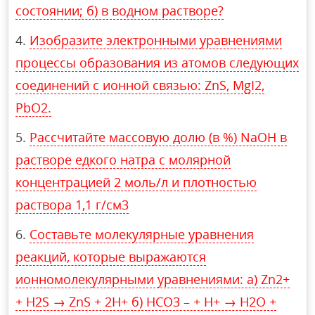
состоянии; б) в водном растворе?
Изобразите электронными уравнениями
процессы образования из атомов следующих
соединений с ионной связью: ZnS, MgI2,
PbO2.
Рассчитайте массовую долю (в %) NaOH в
растворе едкого натра с молярной
концентрацией 2 моль/л и плотностью
раствора 1,1 г/см3
Составьте молекулярные уравнения
реакций, которые выражаются
ионномолекулярными уравнениями: a) Zn2+
+ H2S → ZnS + 2H+ б) HCO3 – + H+ → H2O +