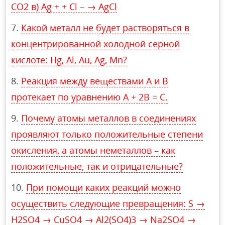
CO2 в) Аg + + Сl – → AgCl
Какой металл не будет растворяться в
концентрированной холодной серной
кислоте: Hg, Al, Au, Ag, Mn?
Реакция между веществами А и В
протекает по уравнению А + 2В = С.
Почему атомы металлов в соединениях
проявляют только положительные степени
окисления, а атомы неметаллов – как
положительные, так и отрицательные?
При помощи каких реакций можно
осуществить следующие превращения: S →
H2SO4 → CuSO4 → Al2(SO4)3 → Na2SO4 →