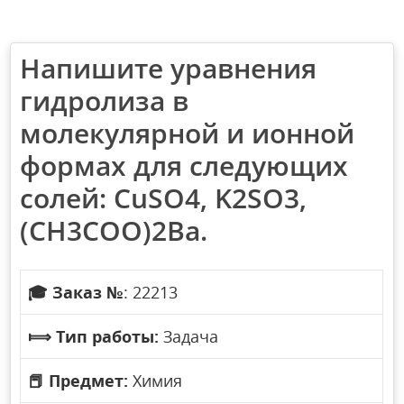
Напишите уравнения
гидролиза в
молекулярной и ионной
формах для следующих
солей: СuSO4, K2SO3,
(CH3COO)2Ba.
🎓
Заказ №
: 22213
⟾
Тип работы:
Задача
📕
Предмет:
Химия