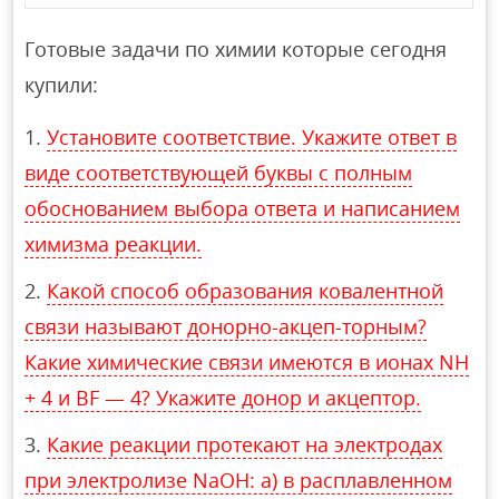
Готовые задачи по химии которые сегодня
купили:
Установите соответствие. Укажите ответ в
виде соответствующей буквы с полным
обоснованием выбора ответа и написанием
химизма реакции.
Какой способ образования ковалентной
связи называют донорно-акцеп-торным?
Какие химические связи имеются в ионах NH
+ 4 и ВF — 4? Укажите донор и акцептор.
Какие реакции протекают на электродах
при электролизе NaOH: а) в расплавленном